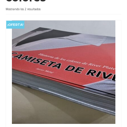
Videos
Ordenado
Mostrando los 2 resultados
por
Tienda
popularidad
¡OFERTA!