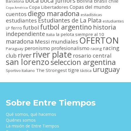
boca
boca juniors
Bolivia
brasil
chile
Barcelona
Copas del mundo
Copa Libertadores
Copa América
diego maradona
cuentos
estadísticas
Estudiantes de La Plata
estudiantes
estudiantes
futbol argentino
historia
futbol
ferro
LP
independiente
la pelota siempre al 10
Italia
OFERTON
maradona
Messi
mundiales
racing
peronismo
profesionalismo
Paraguay
racing
river plate
river
club
rosario central
san lorenzo
seleccion argentina
uruguay
tigre
The Strongest
Sportivo Italiano
táctica
Sobre Entre Tiempos
Qué somos, qué hacemos
Quiénes somos
La misión de Entre Tiempos