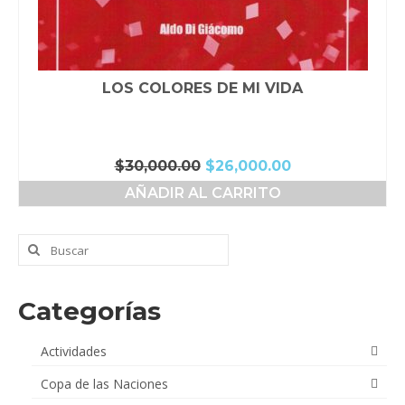
LOS COLORES DE MI VIDA
El
El
$
30,000.00
$
26,000.00
precio
precio
AÑADIR AL CARRITO
original
actual
era:
es:
$30,000.00.
$26,000.00.
Buscar
por:
Categorías
Actividades
Copa de las Naciones