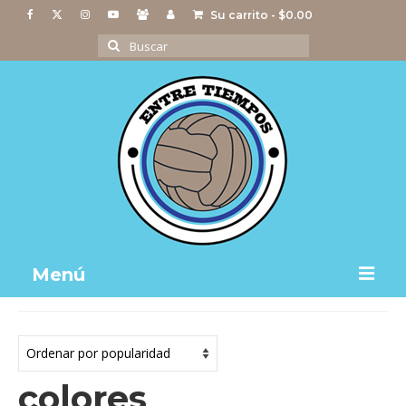
Su carrito
-
$
0.00
Buscar
por:
Menú
Notas
Actividades
colores
Imágenes