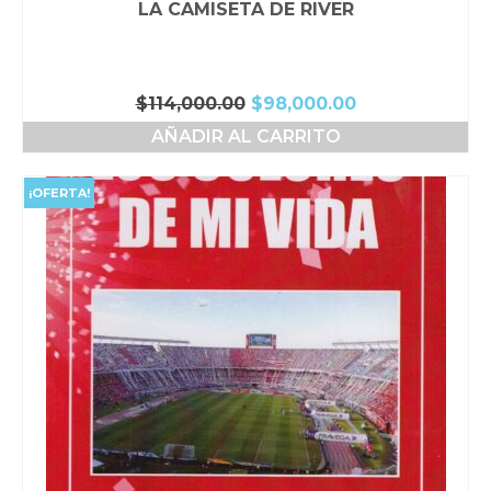
LA CAMISETA DE RIVER
El
El
$
114,000.00
$
98,000.00
precio
precio
AÑADIR AL CARRITO
original
actual
era:
es:
$114,000.00.
$98,000.00.
¡OFERTA!