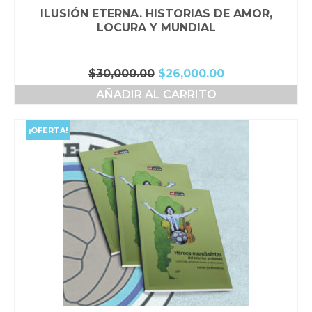
ILUSIÓN ETERNA. HISTORIAS DE AMOR,
LOCURA Y MUNDIAL
El
El
$
30,000.00
$
26,000.00
precio
precio
AÑADIR AL CARRITO
original
actual
era:
es:
$30,000.00.
$26,000.00.
¡OFERTA!