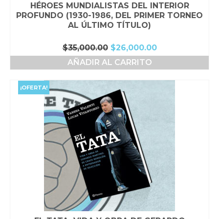
HÉROES MUNDIALISTAS DEL INTERIOR
PROFUNDO (1930-1986, DEL PRIMER TORNEO
AL ÚLTIMO TÍTULO)
El
El
$
35,000.00
$
26,000.00
precio
precio
AÑADIR AL CARRITO
original
actual
era:
es:
$35,000.00.
$26,000.00.
¡OFERTA!