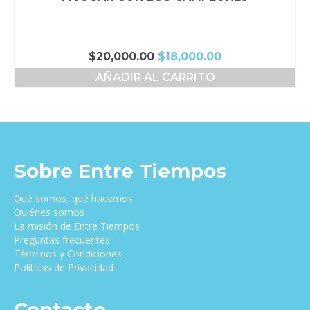
El
El
$
20,000.00
$
18,000.00
precio
precio
AÑADIR AL CARRITO
original
actual
era:
es:
$20,000.00.
$18,000.00.
Sobre Entre Tiempos
Qué somos, qué hacemos
Quiénes somos
La misión de Entre Tiempos
Preguntas frecuentes
Términos y Condiciones
Politicas de Privacidad
Contacto