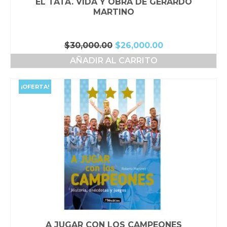
EL TATA. VIDA Y OBRA DE GERARDO
MARTINO
El
El
$
30,000.00
$
26,000.00
precio
precio
AÑADIR AL CARRITO
original
actual
era:
es:
$30,000.00.
$26,000.00.
¡OFERTA!
A JUGAR CON LOS CAMPEONES