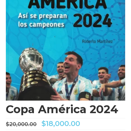
Videos
Tienda
Copa América 2024
El
El
$
18,000.00
$
20,000.00
precio
precio