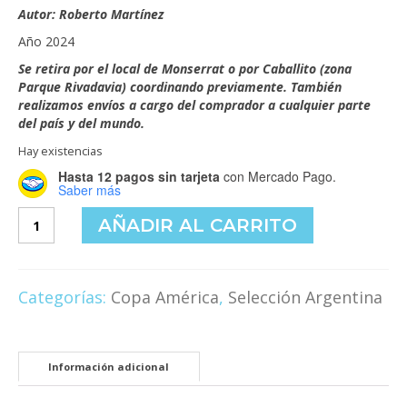
original
actual
Autor: Roberto Martínez
era:
es:
Año 2024
$20,000.00.
$18,000.00.
Se retira por el local de Monserrat o por Caballito (zona
Parque Rivadavia) coordinando previamente. También
realizamos envíos a cargo del comprador a cualquier parte
del país y del mundo.
Hay existencias
Hasta 12 pagos sin tarjeta
con Mercado Pago.
Saber más
Copa
AÑADIR AL CARRITO
América
2024
cantidad
Categorías:
Copa América
,
Selección Argentina
Información adicional