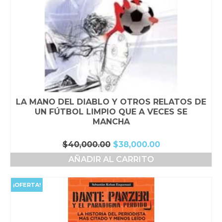
LA MANO DEL DIABLO Y OTROS RELATOS DE
UN FÚTBOL LIMPIO QUE A VECES SE
MANCHA
El
El
$
40,000.00
$
38,000.00
precio
precio
AÑADIR AL CARRITO
original
actual
era:
es:
$40,000.00.
$38,000.00.
¡OFERTA!