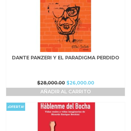
DANTE PANZERI Y EL PARADIGMA PERDIDO
El
El
$
28,000.00
$
26,000.00
precio
precio
AÑADIR AL CARRITO
original
actual
era:
es:
$28,000.00.
$26,000.00.
¡OFERTA!