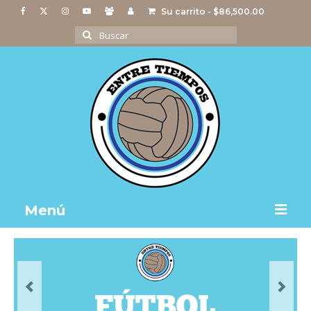
Su carrito
-
$
86,500.00
Buscar
por:
Menú
Notas
Actividades
Imágenes