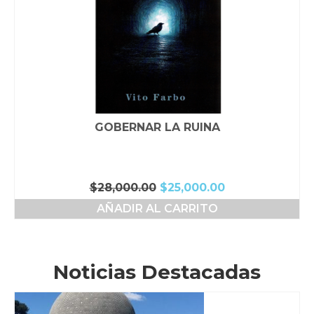
GOBERNAR LA RUINA
El
El
$
28,000.00
$
25,000.00
precio
precio
AÑADIR AL CARRITO
original
actual
era:
es:
$28,000.00.
$25,000.00.
Noticias Destacadas