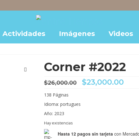
Actividades
Imágenes
Videos
Corner #2022
El
El
$
23,000.00
$
26,000.00
precio
pre
original
act
138 Páginas
era:
es:
Idioma: portugues
$26,000.00.
$23
Año: 2023
Hay existencias
Hasta 12 pagos sin tarjeta
con Mercado