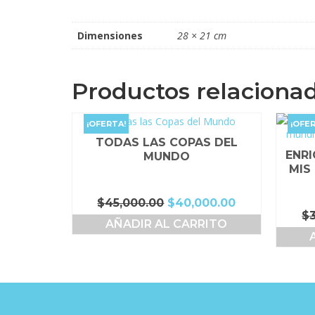
Dimensiones
28 × 21 cm
Productos relaciona
¡OFERTA!
¡OFER
TODAS LAS COPAS DEL
ENR
MUNDO
MIS
El
El
$
45,000.00
$
40,000.00
$
precio
precio
AÑADIR AL CARRITO
original
actual
era:
es:
$45,000.00.
$40,000.00.