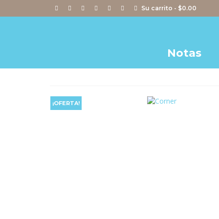
Su carrito
-
$
0.00
Notas
¡OFERTA!