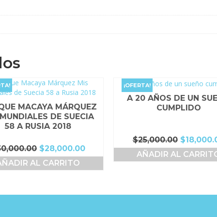
dos
TA!
¡OFERTA!
A 20 AÑOS DE UN SU
IQUE MACAYA MÁRQUEZ
CUMPLIDO
 MUNDIALES DE SUECIA
58 A RUSIA 2018
El
$
25,000.00
$
18,000.
El
El
30,000.00
$
28,000.00
precio
AÑADIR AL CARRIT
precio
precio
original
AÑADIR AL CARRITO
original
actual
era:
era:
es:
$25,000.
$30,000.00.
$28,000.00.