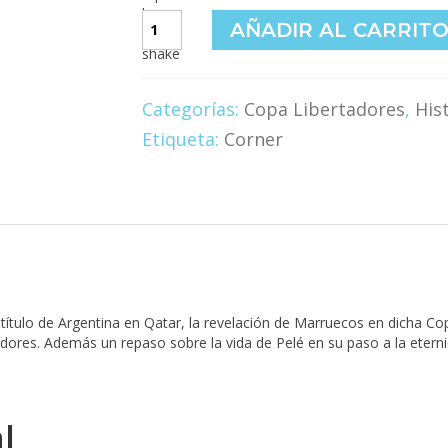
Corner
AÑADIR AL CARRIT
#2022
cantidad
Categorías:
Copa Libertadores
,
His
Etiqueta:
Corner
l título de Argentina en Qatar, la revelación de Marruecos en dicha 
es. Además un repaso sobre la vida de Pelé en su paso a la eterni
l