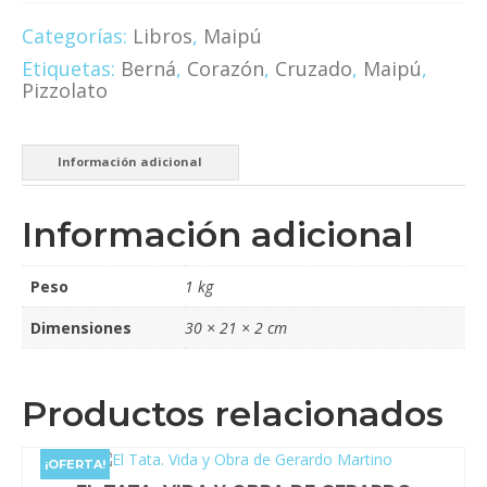
Club
Deportivo
Categorías:
Libros
,
Maipú
Maipú
Etiquetas:
Berná
,
Corazón
,
Cruzado
,
Maipú
,
-
Pizzolato
90
Años
de
Historia
Información adicional
-
Tomo
IV
Información adicional
cantidad
Peso
1 kg
Dimensiones
30 × 21 × 2 cm
Productos relacionados
¡OFERTA!