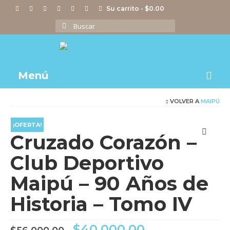
Su carrito
-
$
0.00
Buscar
por:
Menú
VOLVER A
MAIPÚ
Notas
Actividades
¡OFERTA!
Cruzado Corazón –
Imágenes
Club Deportivo
Videos
Maipú – 90 Años de
Tienda
Historia – Tomo IV
El
El
$
40,000.00