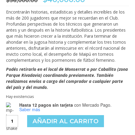
$
56,000.00
precio
precio
original
actual
Encontrarán historias, estadísticas y detalles increíbles de los
era:
es:
más de 200 jugadores que mejor se recuerdan en el Club.
$56,000.00.
$40,000.00.
Profundas perspectivas de los técnicos que generaron un
antes y un después en la historia futbolística. Los presidentes
que más hicieron crecer a la institución. Para terminar de
ahondar en la jugosa historia y complementar los tres tomos
anteriores, disfrutarán al inmiscuirse en: el récord nacional de
invicto como local, el desempeño de Maipú en torneos
complementarios y los pormenores de fútbol femenino.
Podés retirarlo en el local de Monserrat o por Caballito (zona
Parque Rivadavia) coordinando previamente. También
realizamos envíos a cargo del comprador a cualquier parte
del país y del mundo.
Hay existencias
Hasta 12 pagos sin tarjeta
con Mercado Pago.
Saber más
Cruzado
AÑADIR AL CARRITO
Corazón
-