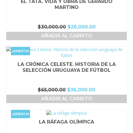
EL TATA. VIDA Y OBRA DE GERARDO
MARTINO
El
El
$
30,000.00
$
26,000.00
precio
precio
AÑADIR AL CARRITO
original
actual
era:
es:
$30,000.00.
$26,000.00.
¡OFERTA!
LA CRÓNICA CELESTE. HISTORIA DE LA
SELECCIÓN URUGUAYA DE FÚTBOL
El
El
$
65,000.00
$
36,000.00
precio
precio
AÑADIR AL CARRITO
original
actual
era:
es:
$65,000.00.
$36,000.00.
¡OFERTA!
LA RÁFAGA OLÍMPICA