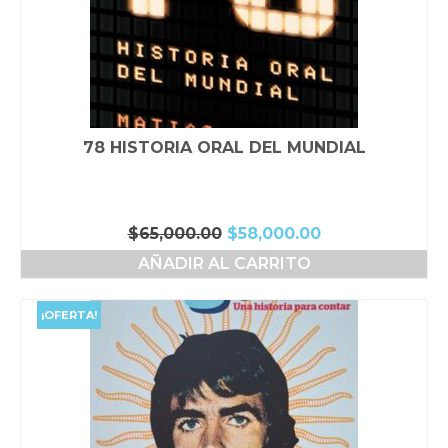
78 HISTORIA ORAL DEL MUNDIAL
El
El
$
65,000.00
$
58,000.00
precio
precio
AÑADIR AL CARRITO
original
actual
era:
es:
$65,000.00.
$58,000.00.
¡OFERTA!