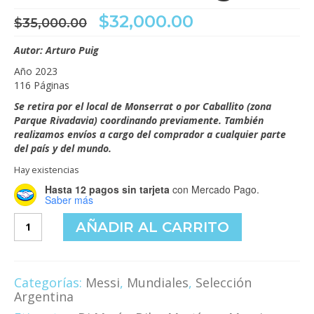
El
El
$
32,000.00
$
35,000.00
precio
precio
original
actual
Autor: Arturo Puig
era:
es:
Año 2023
$35,000.00.
$32,000.00.
116 Páginas
Se retira por el local de Monserrat o por Caballito (zona
Parque Rivadavia) coordinando previamente. También
realizamos envíos a cargo del comprador a cualquier parte
del país y del mundo.
Hay existencias
Hasta 12 pagos sin tarjeta
con Mercado Pago.
Saber más
El
AÑADIR AL CARRITO
camino
a
la
gloria
Categorías:
Messi
,
Mundiales
,
Selección
cantidad
Argentina