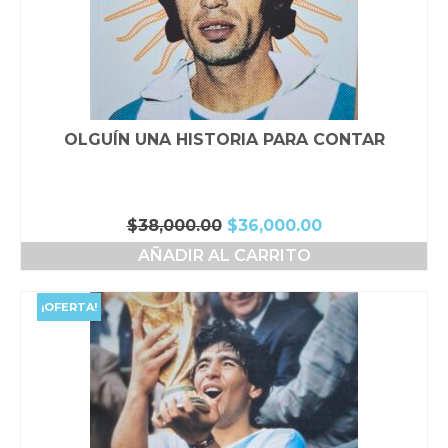
OLGUÍN UNA HISTORIA PARA CONTAR
El
El
$
38,000.00
$
36,000.00
precio
precio
AÑADIR AL CARRITO
original
actual
era:
es:
$38,000.00.
$36,000.00.
¡OFERTA!