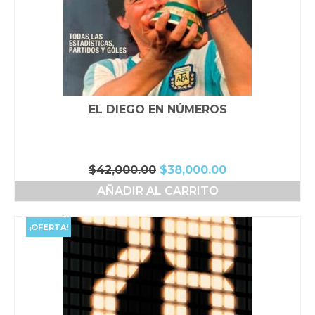
EL DIEGO EN NÚMEROS
El
El
$
42,000.00
$
38,000.00
precio
precio
AÑADIR AL CARRITO
original
actual
era:
es:
$42,000.00.
$38,000.00.
¡OFERTA!