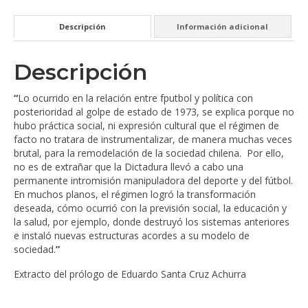
a
50
Descripción
Información adicional
años
del
golpe
Descripción
en
Chile
“
Lo ocurrido en la relación entre fputbol y política con
cantidad
posterioridad al golpe de estado de 1973, se explica porque no
hubo práctica social, ni expresión cultural que el régimen de
facto no tratara de instrumentalizar, de manera muchas veces
brutal, para la remodelación de la sociedad chilena. Por ello,
no es de extrañar que la Dictadura llevó a cabo una
permanente intromisión manipuladora del deporte y del fútbol.
En muchos planos, el régimen logró la transformación
deseada, cómo ocurrió con la previsión social, la educación y
la salud, por ejemplo, donde destruyó los sistemas anteriores
e instaló nuevas estructuras acordes a su modelo de
sociedad.
”
Extracto del prólogo de Eduardo Santa Cruz Achurra