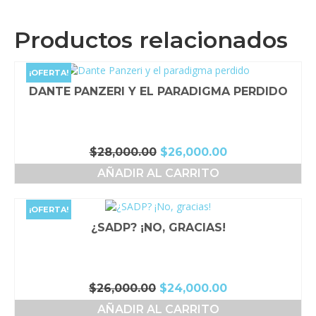
Productos relacionados
¡OFERTA!
DANTE PANZERI Y EL PARADIGMA PERDIDO
El
El
$
28,000.00
$
26,000.00
precio
precio
AÑADIR AL CARRITO
original
actual
era:
es:
$28,000.00.
$26,000.00.
¡OFERTA!
¿SADP? ¡NO, GRACIAS!
El
El
$
26,000.00
$
24,000.00
precio
precio
AÑADIR AL CARRITO
original
actual