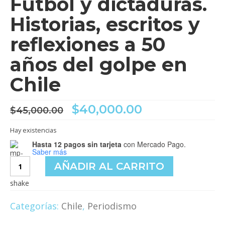
Fútbol y dictaduras.
Videos
Historias, escritos y
Tienda
reflexiones a 50
años del golpe en
Chile
El
El
$
40,000.00
$
45,000.00
precio
precio
original
actual
Hay existencias
era:
es:
Hasta 12 pagos sin tarjeta
con Mercado Pago.
$45,000.00.
$40,000.00.
Saber más
Fútbol
AÑADIR AL CARRITO
y
dictaduras.
Historias,
escritos
Categorías:
Chile
,
Periodismo
y
reflexiones