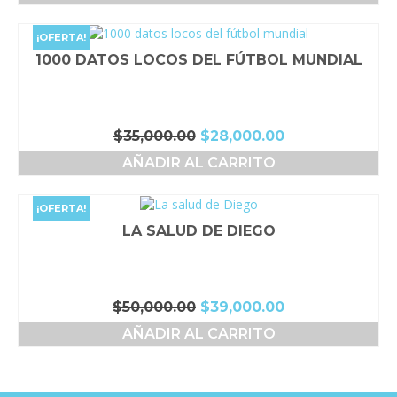
era:
es:
$26,000.00.
$24,000.00.
¡OFERTA!
1000 DATOS LOCOS DEL FÚTBOL MUNDIAL
El
El
$
35,000.00
$
28,000.00
precio
precio
AÑADIR AL CARRITO
original
actual
era:
es:
$35,000.00.
$28,000.00.
¡OFERTA!
LA SALUD DE DIEGO
El
El
$
50,000.00
$
39,000.00
precio
precio
AÑADIR AL CARRITO
original
actual
era:
es:
$50,000.00.
$39,000.00.