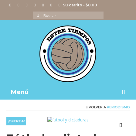
Su carrito
-
$
0.00
Buscar
por:
Menú
VOLVER A
PERIODISMO
Notas
Actividades
¡OFERTA!
Imágenes