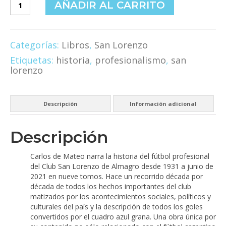
AÑADIR AL CARRITO
del
Fútbol
Profesional
del
Categorías:
Libros
,
San Lorenzo
Club
Etiquetas:
historia
,
profesionalismo
,
san
Atlético
lorenzo
San
Lorenzo
de
Almagro
Descripción
Información adicional
-
Tomo
2
Descripción
(1941-
1950)
Carlos de Mateo narra la historia del fútbol profesional
cantidad
del Club San Lorenzo de Almagro desde 1931 a junio de
2021 en nueve tomos. Hace un recorrido década por
década de todos los hechos importantes del club
matizados por los acontecimientos sociales, políticos y
culturales del país y la descripción de todos los goles
convertidos por el cuadro azul grana. Una obra única por