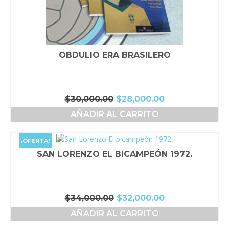
OBDULIO ERA BRASILERO
El
El
$
30,000.00
$
28,000.00
precio
precio
AÑADIR AL CARRITO
original
actual
era:
es:
$30,000.00.
$28,000.00.
¡OFERTA!
SAN LORENZO EL BICAMPEÓN 1972.
El
El
$
34,000.00
$
32,000.00
precio
precio
AÑADIR AL CARRITO
original
actual
era:
es: