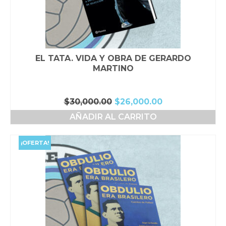
EL TATA. VIDA Y OBRA DE GERARDO
MARTINO
El
El
$
30,000.00
$
26,000.00
precio
precio
AÑADIR AL CARRITO
original
actual
era:
es:
$30,000.00.
$26,000.00.
¡OFERTA!