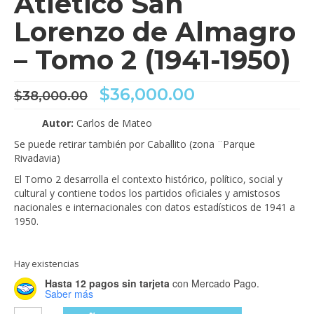
Atlético San
Lorenzo de Almagro
– Tomo 2 (1941-1950)
El
El
$
36,000.00
$
38,000.00
precio
precio
original
actual
Autor:
Carlos de Mateo
era:
es:
Se puede retirar también por Caballito (zona ¨Parque
$38,000.00.
$36,000.00.
Rivadavia)
El Tomo 2 desarrolla el contexto histórico, político, social y
cultural y contiene todos los partidos oficiales y amistosos
nacionales e internacionales con datos estadísticos de 1941 a
1950.
Hay existencias
Hasta 12 pagos sin tarjeta
con Mercado Pago.
Saber más
Historia