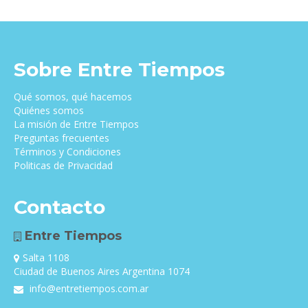
$17,000.00.
$16,500.00.
Sobre Entre Tiempos
Qué somos, qué hacemos
Quiénes somos
La misión de Entre Tiempos
Preguntas frecuentes
Términos y Condiciones
Politicas de Privacidad
Contacto
Entre Tiempos
Salta 1108
Ciudad de Buenos Aires Argentina 1074
info@entretiempos.com.ar