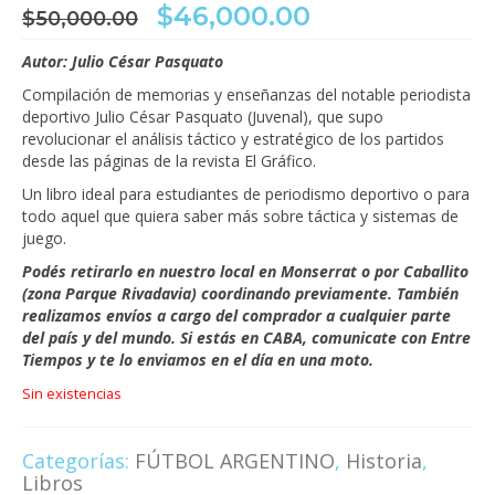
El
El
$
46,000.00
$
50,000.00
precio
precio
original
actual
Autor: Julio César Pasquato
era:
es:
Compilación de memorias y enseñanzas del notable periodista
$50,000.00.
$46,000.00.
deportivo Julio César Pasquato (Juvenal), que supo
revolucionar el análisis táctico y estratégico de los partidos
desde las páginas de la revista El Gráfico.
Un libro ideal para estudiantes de periodismo deportivo o para
todo aquel que quiera saber más sobre táctica y sistemas de
juego.
Podés retirarlo en nuestro local en Monserrat o por Caballito
(zona Parque Rivadavia) coordinando previamente. Ta
mbién
realizamos envíos a cargo del comprador a cualquier parte
del país y del mundo.
Si estás en CABA, comunicate con Entre
Tiempos y te lo enviamos en el día en una moto.
Sin existencias
Categorías:
FÚTBOL ARGENTINO
,
Historia
,
Libros