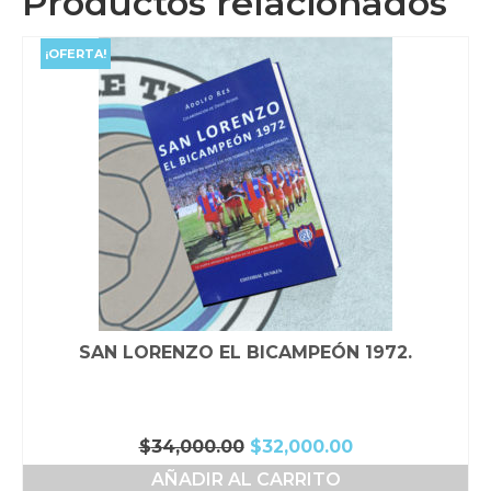
Productos relacionados
¡OFERTA!
SAN LORENZO EL BICAMPEÓN 1972.
El
El
$
34,000.00
$
32,000.00
precio
precio
AÑADIR AL CARRITO
original
actual