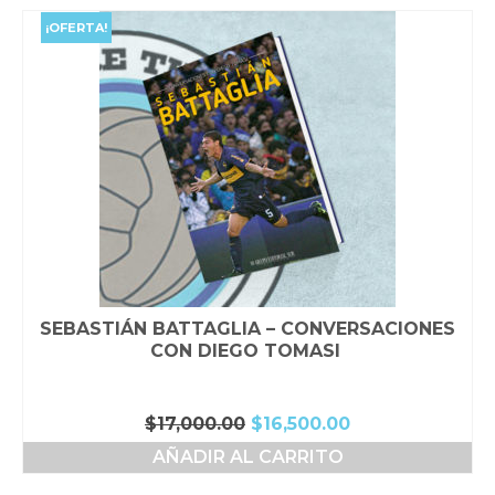
era:
es:
$29,000.00.
$28,000.00.
¡OFERTA!
SEBASTIÁN BATTAGLIA – CONVERSACIONES
CON DIEGO TOMASI
El
El
$
17,000.00
$
16,500.00
precio
precio
AÑADIR AL CARRITO
original
actual
era:
es: