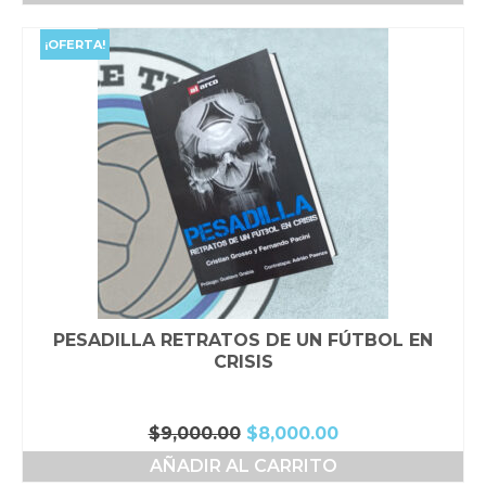
era:
es:
$34,000.00.
$32,000.00.
¡OFERTA!
PESADILLA RETRATOS DE UN FÚTBOL EN
CRISIS
El
El
$
9,000.00
$
8,000.00
precio
precio
AÑADIR AL CARRITO
original
actual