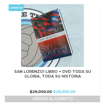
era:
es:
$9,000.00.
$8,000.00.
¡OFERTA!
SAN LORENZO! LIBRO + DVD TODA SU
GLORIA, TODA SU HISTORIA
El
El
$
29,000.00
$
28,000.00
precio
precio
AÑADIR AL CARRITO
original
actual