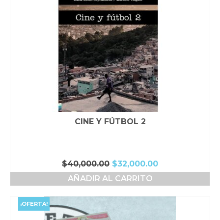
CINE Y FÚTBOL 2
El
El
$
40,000.00
$
32,000.00
precio
precio
AÑADIR AL CARRITO
original
actual
era:
es:
$40,000.00.
$32,000.00.
¡OFERTA!