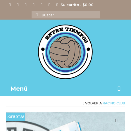
Su carrito
-
$
0.00
Buscar
por:
Menú
VOLVER A
RACING CLUB
Notas
Actividades
¡OFERTA!
Imágenes