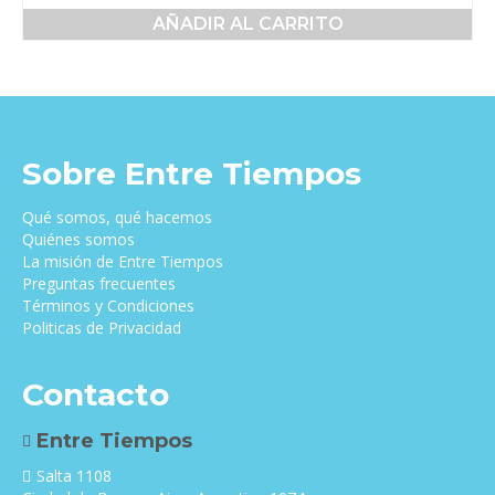
precio
precio
AÑADIR AL CARRITO
original
actual
era:
es:
$35,000.00.
$34,000.00.
Sobre Entre Tiempos
Qué somos, qué hacemos
Quiénes somos
La misión de Entre Tiempos
Preguntas frecuentes
Términos y Condiciones
Politicas de Privacidad
Contacto
Entre Tiempos
Salta 1108