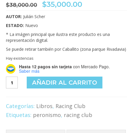
El
El
$
35,000.00
$
38,000.00
precio
precio
original
actual
AUTOR:
Julián Scher
era:
es:
ESTADO:
Nuevo
$38,000.00.
$35,000.00.
* La imágen principal que ilustra este producto es una
representación digital.
Se puede retirar también por Caballito (zona parque Rivadavia)
Hay existencias
Hasta 12 pagos sin tarjeta
con Mercado Pago.
Saber más
Los
AÑADIR AL CARRITO
desaparecidos
de
Racing
cantidad
Categorías:
Libros
,
Racing Club
Etiquetas:
peronismo
,
racing club