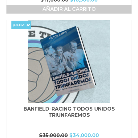
precio
precio
AÑADIR AL CARRITO
original
actual
era:
es:
$17,000.00.
$16,500.00.
¡OFERTA!
BANFIELD-RACING TODOS UNIDOS
TRIUNFAREMOS
El
El
$
35,000.00
$
34,000.00