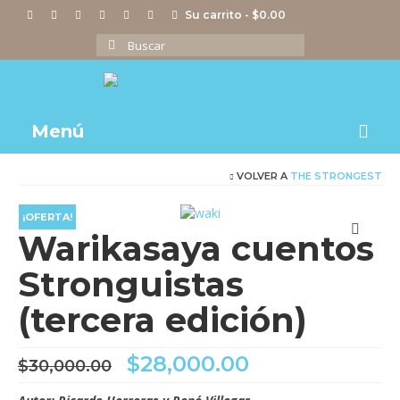
Su carrito
-
$
0.00
Buscar
por:
Menú
VOLVER A
THE STRONGEST
Notas
Actividades
¡OFERTA!
Warikasaya cuentos
Imágenes
Stronguistas
Videos
(tercera edición)
Tienda
El
El
$
28,000.00
$
30,000.00
precio
precio
original
actual