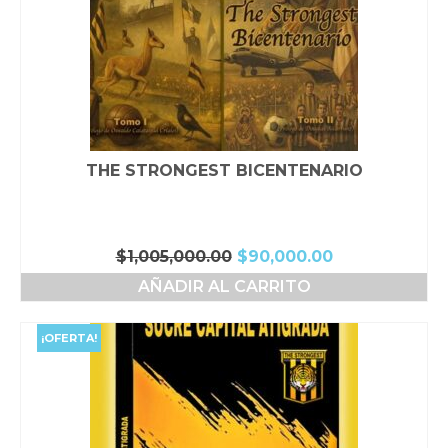
THE STRONGEST BICENTENARIO
El
El
$
1,005,000.00
$
90,000.00
precio
precio
AÑADIR AL CARRITO
original
actual
era:
es:
$1,005,000.00.
$90,000.00.
¡OFERTA!