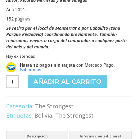
Autor: Ricardo Herreras y René Villegas
era:
es:
Año:2021.
$30,000.00.
$28,000.00.
152 páginas
Se retira por el local de Monserrat o por Caballito (zona
Parque Rivadavia) coordinando previamente. También
realizamos envíos a cargo del comprador a cualquier parte
del país y del mundo.
Hay existencias
Hasta 12 pagos sin tarjeta
con Mercado Pago.
Saber más
Warikasaya
AÑADIR AL CARRITO
cuentos
Stronguistas
(tercera
edición)
Categoría:
The Strongest
cantidad
Etiquetas:
Bolivia
,
The Strongest
Descripción
Información adicional