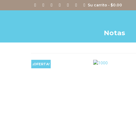
Su carrito
-
$
0.00
Notas
¡OFERTA!