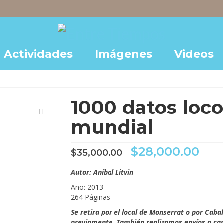
Actividades
Imágenes
Videos
1000 datos loco
mundial
El
El
$
28,000.00
$
35,000.00
precio
pre
original
act
Autor: Aníbal Litvin
era:
es:
Año: 2013
$35,000.00.
$28
264 Páginas
Se retira por el local de Monserrat o por Caba
previamente. También realizamos envíos a carg