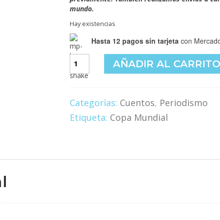
mundo.
Hay existencias
Hasta 12 pagos sin tarjeta
con Mercado
1000
AÑADIR AL CARRIT
datos
locos
del
fútbol
Categorías:
Cuentos
,
Periodismo
mundial
Etiqueta:
Copa Mundial
cantidad
l