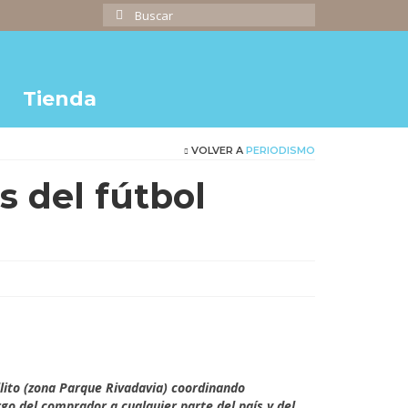
Buscar
por:
Tienda
VOLVER A
PERIODISMO
s del fútbol
cio
ual
,000.00.
llito (zona Parque Rivadavia) coordinando
o del comprador a cualquier parte del país y del