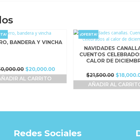
dos
TA!
¡OFERTA!
RO, BANDERA Y VINCHA
NAVIDADES CANALLA
CUENTOS CELEBRADO
CALOR DE DICIEMB
El
El
50,000.00
$
20,000.00
El
$
21,500.00
$
18,000.
precio
precio
AÑADIR AL CARRITO
precio
original
actual
AÑADIR AL CARRIT
original
era:
es:
era:
$50,000.00.
$20,000.00.
$21,500.0
Redes Sociales