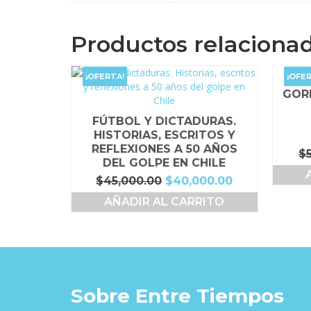
Productos relaciona
¡OFERTA!
¡OFER
GOR
FÚTBOL Y DICTADURAS.
HISTORIAS, ESCRITOS Y
REFLEXIONES A 50 AÑOS
$
DEL GOLPE EN CHILE
El
El
$
45,000.00
$
40,000.00
precio
precio
AÑADIR AL CARRITO
original
actual
era:
es:
$45,000.00.
$40,000.00.
Sobre Entre Tiempos