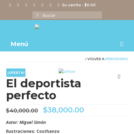
Su carrito
-
$
0.00
Buscar
por:
Menú
VOLVER A
PERIODISMO
Notas
Actividades
¡OFERTA!
El deportista
Imágenes
perfecto
Videos
El
El
$
38,000.00
Tienda
$
40,000.00
precio
precio
original
actual
Autor: Miguel Simón
era:
es:
Ilustraciones: Costhanzo
$40,000.00.
$38,000.00.