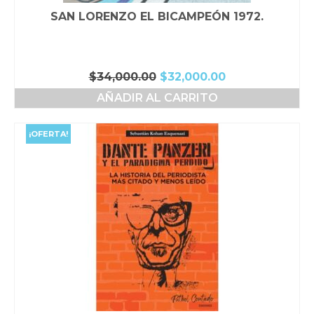
SAN LORENZO EL BICAMPEÓN 1972.
El
El
$
34,000.00
$
32,000.00
precio
precio
AÑADIR AL CARRITO
original
actual
era:
es:
$34,000.00.
$32,000.00.
¡OFERTA!