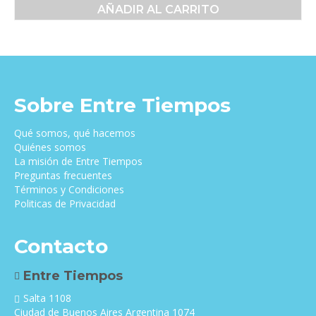
precio
precio
AÑADIR AL CARRITO
original
actual
era:
es:
$50,000.00.
$48,000.00.
Sobre Entre Tiempos
Qué somos, qué hacemos
Quiénes somos
La misión de Entre Tiempos
Preguntas frecuentes
Términos y Condiciones
Politicas de Privacidad
Contacto
Entre Tiempos
Salta 1108
Ciudad de Buenos Aires Argentina 1074