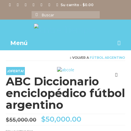
Su carrito
-
$
0.00
Buscar
por:
Menú
VOLVER A
FÚTBOL ARGENTINO
Notas
Actividades
¡OFERTA!
ABC Diccionario
Imágenes
enciclopédico fútbol
Videos
argentino
Tienda
El
El
$
50,000.00
$
55,000.00
precio
precio
original
actual