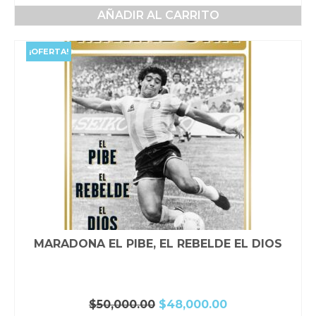
precio
precio
AÑADIR AL CARRITO
original
actual
era:
es:
$30,000.00.
$28,000.00.
¡OFERTA!
MARADONA EL PIBE, EL REBELDE EL DIOS
El
El
$
50,000.00
$
48,000.00