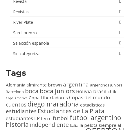
Revista
Revistas
River Plate
San Lorenzo
Selección española
Sin categorizar
Tags
argentina
Alemania
almirante brown
argentinos juniors
boca
boca juniors
Bolivia
brasil
chile
Barcelona
Copas del mundo
Copa Libertadores
Copa América
diego maradona
cuentos
estadísticas
Estudiantes de La Plata
estudiantes
futbol argentino
futbol
estudiantes LP
ferro
historia
independiente
la pelota siempre al
Italia