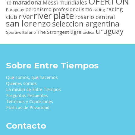
OFERTON
maradona
Messi
mundiales
10
racing
peronismo
profesionalismo
Paraguay
racing
river plate
river
club
rosario central
san lorenzo
seleccion argentina
uruguay
tigre
The Strongest
Sportivo Italiano
táctica
Sobre Entre Tiempos
Qué somos, qué hacemos
Quiénes somos
La misión de Entre Tiempos
Preguntas frecuentes
Términos y Condiciones
Politicas de Privacidad
Contacto