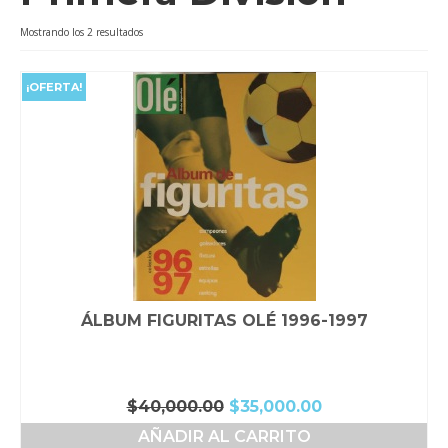
Videos
Ordenado
Mostrando los 2 resultados
por
Tienda
popularidad
¡OFERTA!
ÁLBUM FIGURITAS OLÉ 1996-1997
El
El
$
40,000.00
$
35,000.00
precio
precio
AÑADIR AL CARRITO
original
actual