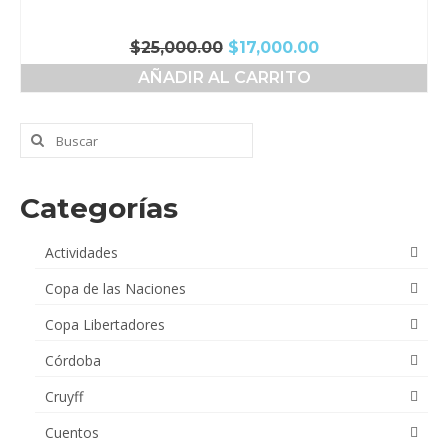
El
El
$
25,000.00
$
17,000.00
precio
precio
AÑADIR AL CARRITO
original
actual
era:
es:
$25,000.00.
$17,000.00.
Buscar
por:
Categorías
Actividades
Copa de las Naciones
Copa Libertadores
Córdoba
Cruyff
Cuentos