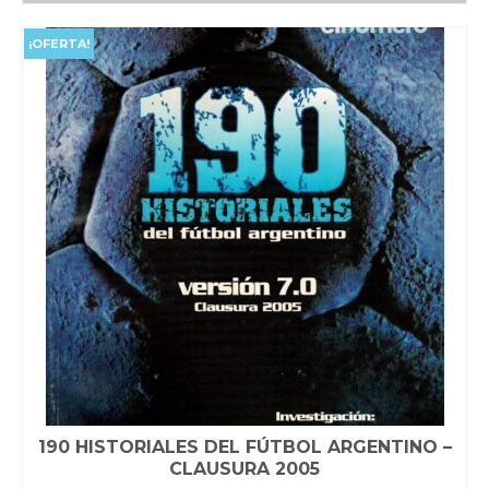
era:
es:
$40,000.00.
$35,000.00.
¡OFERTA!
190 HISTORIALES DEL FÚTBOL ARGENTINO –
CLAUSURA 2005