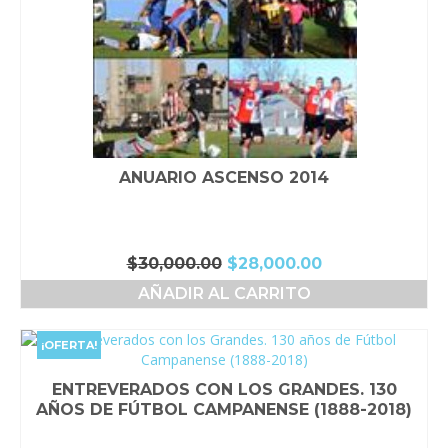
ANUARIO ASCENSO 2014
El
El
$
30,000.00
$
28,000.00
precio
precio
AÑADIR AL CARRITO
original
actual
era:
es:
$30,000.00.
$28,000.00.
¡OFERTA!
ENTREVERADOS CON LOS GRANDES. 130
AÑOS DE FÚTBOL CAMPANENSE (1888-2018)