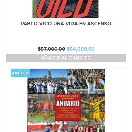
PABLO VICO UNA VIDA EN ASCENSO
El
El
$
57,000.00
$
54,000.00
precio
precio
AÑADIR AL CARRITO
original
actual
era:
es:
$57,000.00.
$54,000.00.
¡OFERTA!