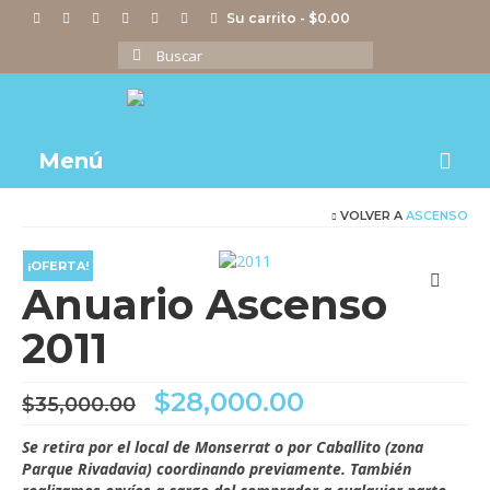
Su carrito
-
$
0.00
Buscar
por:
Menú
VOLVER A
ASCENSO
Notas
Actividades
¡OFERTA!
Anuario Ascenso
Imágenes
2011
Videos
El
El
$
28,000.00
Tienda
$
35,000.00
precio
precio
original
actual
Se retira por el local de Monserrat o por Caballito (zona
era:
es:
Parque Rivadavia) coordinando previamente. También
$35,000.00.
$28,000.00.