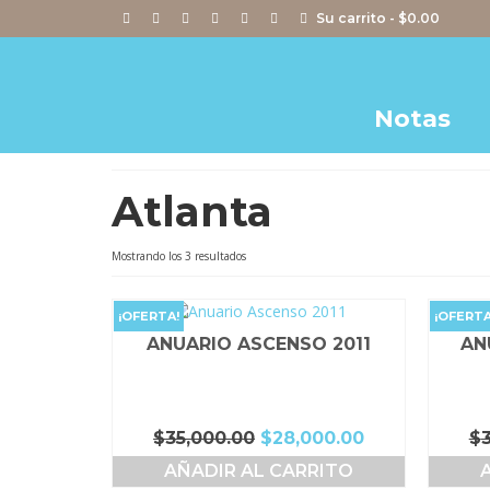
Su carrito
-
$
0.00
Notas
Atlanta
Ordenado
Mostrando los 3 resultados
por
popularidad
¡OFERTA!
¡OFERTA
ANUARIO ASCENSO 2011
AN
El
El
$
35,000.00
$
28,000.00
$
precio
precio
AÑADIR AL CARRITO
original
actual