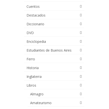
es:
Cuentos
00.
$43,000.00.
Destacados
Diccionario
DVD
Enciclopedia
Estudiantes de Buenos Aires
Ferro
Historia
Inglaterra
Libros
Almagro
Amateurismo