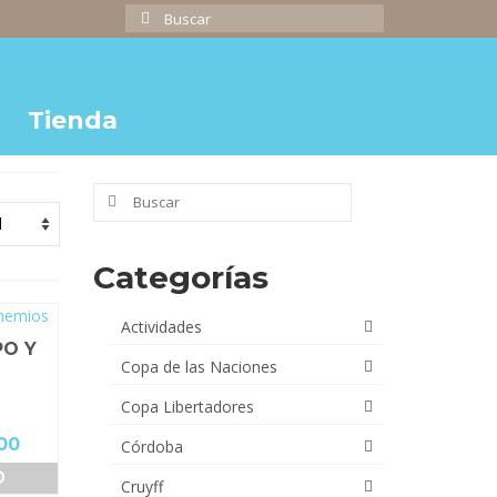
Buscar
por:
Tienda
Buscar
por:
Categorías
Actividades
PO Y
Copa de las Naciones
Copa Libertadores
El
00
Córdoba
precio
O
Cruyff
actual