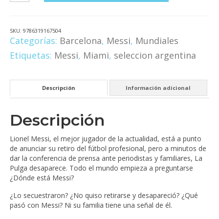
Messi?
En
busca
SKU:
9786319167504
de
Categorías:
Barcelona
,
Messi
,
Mundiales
una
Etiquetas:
Messi
,
Miami
,
seleccion argentina
leyenda
cantidad
Descripción
Información adicional
Descripción
Lionel Messi, el mejor jugador de la actualidad, está a punto
de anunciar su retiro del fútbol profesional, pero a minutos de
dar la conferencia de prensa ante periodistas y familiares, La
Pulga desaparece. Todo el mundo empieza a preguntarse
¿Dónde está Messi?
¿Lo secuestraron? ¿No quiso retirarse y desapareció? ¿Qué
pasó con Messi? Ni su familia tiene una señal de él.