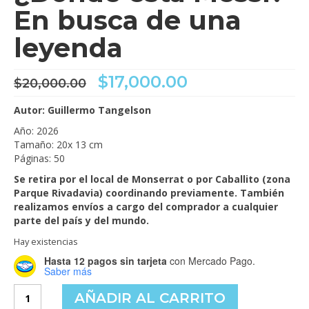
En busca de una
leyenda
El
El
$
17,000.00
$
20,000.00
precio
precio
original
actual
Autor: Guillermo Tangelson
era:
es:
Año: 2026
$20,000.00.
$17,000.00.
Tamaño: 20x 13 cm
Páginas: 50
Se retira por el local de Monserrat o por Caballito (zona
Parque Rivadavia) coordinando previamente. También
realizamos envíos a cargo del comprador a cualquier
parte del país y del mundo.
Hay existencias
Hasta 12 pagos sin tarjeta
con Mercado Pago.
Saber más
¿Dónde
AÑADIR AL CARRITO
está