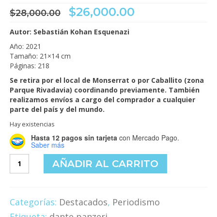
El
El
$
26,000.00
$
28,000.00
precio
precio
original
actual
Autor: Sebastián Kohan Esquenazi
era:
es:
Año: 2021
$28,000.00.
$26,000.00.
Tamaño: 21×14 cm
Páginas: 218
Se retira por el local de Monserrat o por Caballito (zona
Parque Rivadavia) coordinando previamente. También
realizamos envíos a cargo del comprador a cualquier
parte del país y del mundo.
Hay existencias
Hasta 12 pagos sin tarjeta
con Mercado Pago.
Saber más
Dante
AÑADIR AL CARRITO
Panzeri
y
el
paradigma
Categorías:
Destacados
,
Periodismo
perdido
Etiqueta:
dante panzeri
cantidad