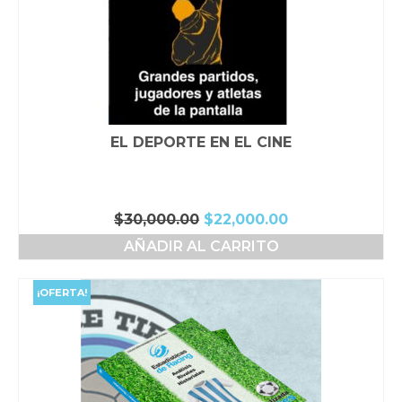
EL DEPORTE EN EL CINE
El
El
$
30,000.00
$
22,000.00
precio
precio
AÑADIR AL CARRITO
original
actual
era:
es:
$30,000.00.
$22,000.00.
¡OFERTA!