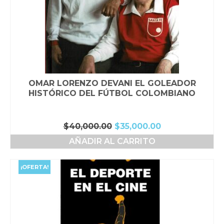
OMAR LORENZO DEVANI EL GOLEADOR
HISTÓRICO DEL FÚTBOL COLOMBIANO
El
El
$
40,000.00
$
35,000.00
precio
precio
AÑADIR AL CARRITO
original
actual
era:
es:
$40,000.00.
$35,000.00.
¡OFERTA!