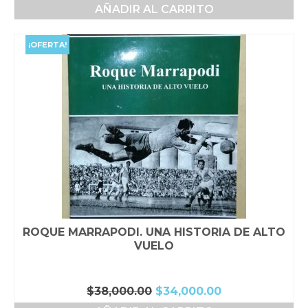
precio
precio
AÑADIR AL CARRITO
original
actual
era:
es:
$16,000.00.
$15,000.00.
¡OFERTA!
ROQUE MARRAPODI. UNA HISTORIA DE ALTO
VUELO
El
El
$
38,000.00
$
34,000.00
precio
precio