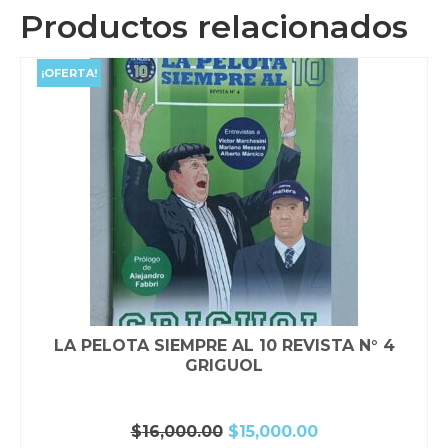
Productos relacionados
¡OFERTA!
LA PELOTA SIEMPRE AL 10 REVISTA N° 4
GRIGUOL
El
El
$
16,000.00
$
15,000.00