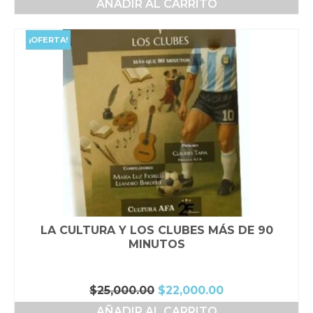
AÑADIR AL CARRITO
original
actual
era:
es:
$38,000.00.
$34,000.00.
¡OFERTA!
LA CULTURA Y LOS CLUBES MÁS DE 90
MINUTOS
El
El
$
25,000.00
$
22,000.00
precio
precio
AÑADIR AL CARRITO