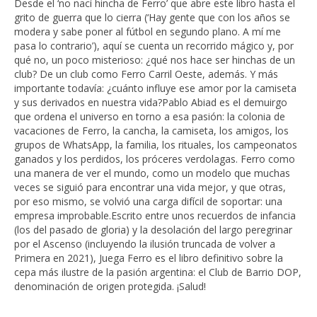
Desde el ‘no nací hincha de Ferro’ que abre este libro hasta el
grito de guerra que lo cierra (‘Hay gente que con los años se
modera y sabe poner al fútbol en segundo plano. A mí me
pasa lo contrario’), aquí se cuenta un recorrido mágico y, por
qué no, un poco misterioso: ¿qué nos hace ser hinchas de un
club? De un club como Ferro Carril Oeste, además. Y más
importante todavía: ¿cuánto influye ese amor por la camiseta
y sus derivados en nuestra vida?Pablo Abiad es el demuirgo
que ordena el universo en torno a esa pasión: la colonia de
vacaciones de Ferro, la cancha, la camiseta, los amigos, los
grupos de WhatsApp, la familia, los rituales, los campeonatos
ganados y los perdidos, los próceres verdolagas. Ferro como
una manera de ver el mundo, como un modelo que muchas
veces se siguió para encontrar una vida mejor, y que otras,
por eso mismo, se volvió una carga difícil de soportar: una
empresa improbable.Escrito entre unos recuerdos de infancia
(los del pasado de gloria) y la desolación del largo peregrinar
por el Ascenso (incluyendo la ilusión truncada de volver a
Primera en 2021), Juega Ferro es el libro definitivo sobre la
cepa más ilustre de la pasión argentina: el Club de Barrio DOP,
denominación de origen protegida. ¡Salud!