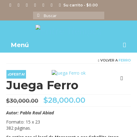
Su carrito
-
$
0.00
Buscar
por:
Menú
VOLVER A
FERRO
Notas
Actividades
¡OFERTA!
Juega Ferro
Imágenes
El
El
$
28,000.00
Videos
$
30,000.00
precio
precio
original
actual
Tienda
Autor: Pablo Raul Abiad
era:
es:
Formato: 15 x 23
$30,000.00.
$28,000.00.
382 páginas.