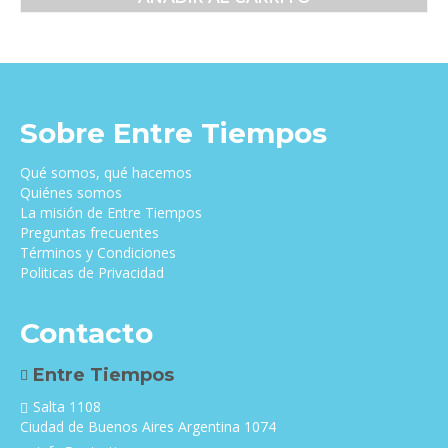
original
actual
era:
es:
$25,000.00.
$22,000.00.
Sobre Entre Tiempos
Qué somos, qué hacemos
Quiénes somos
La misión de Entre Tiempos
Preguntas frecuentes
Términos y Condiciones
Politicas de Privacidad
Contacto
Entre Tiempos
Salta 1108
Ciudad de Buenos Aires Argentina 1074