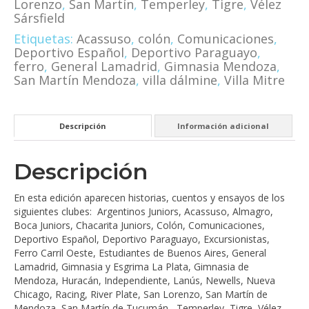
Lorenzo
,
San Martín
,
Temperley
,
Tigre
,
Vélez
Sársfield
Etiquetas:
Acassuso
,
colón
,
Comunicaciones
,
Deportivo Español
,
Deportivo Paraguayo
,
ferro
,
General Lamadrid
,
Gimnasia Mendoza
,
San Martín Mendoza
,
villa dálmine
,
Villa Mitre
Descripción
Información adicional
Descripción
En esta edición aparecen historias, cuentos y ensayos de los
siguientes clubes: Argentinos Juniors, Acassuso, Almagro,
Boca Juniors, Chacarita Juniors, Colón, Comunicaciones,
Deportivo Español, Deportivo Paraguayo, Excursionistas,
Ferro Carril Oeste, Estudiantes de Buenos Aires, General
Lamadrid, Gimnasia y Esgrima La Plata, Gimnasia de
Mendoza, Huracán, Independiente, Lanús, Newells, Nueva
Chicago, Racing, River Plate, San Lorenzo, San Martín de
Mendoza, San Martín de Tucumán, Temperley, Tigre, Vélez,