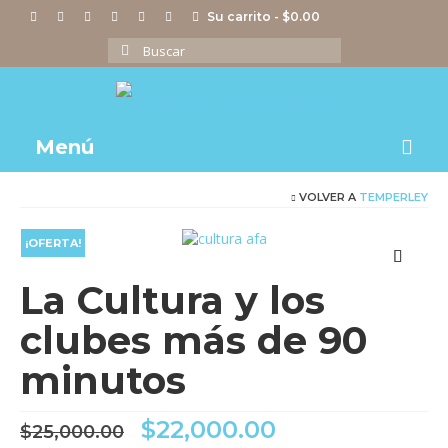
Su carrito
-
$
0.00
Buscar
por:
Menú
VOLVER A
TEMPERLEY
Notas
Actividades
¡OFERTA!
Imágenes
La Cultura y los
Videos
clubes más de 90
Tienda
minutos
El
El
$
22,000.00
$
25,000.00