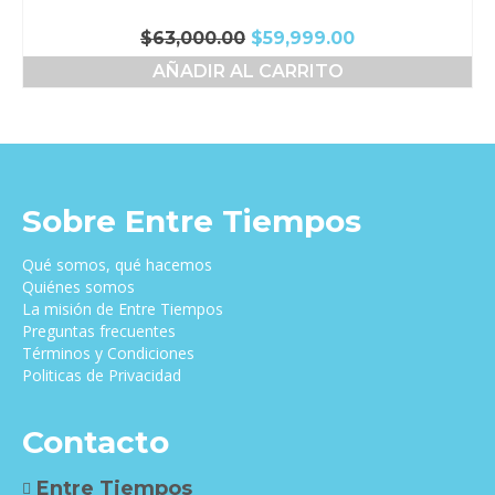
El
El
$
63,000.00
$
59,999.00
precio
precio
AÑADIR AL CARRITO
original
actual
era:
es:
$63,000.00.
$59,999.00.
Sobre Entre Tiempos
Qué somos, qué hacemos
Quiénes somos
La misión de Entre Tiempos
Preguntas frecuentes
Términos y Condiciones
Politicas de Privacidad
Contacto
Entre Tiempos