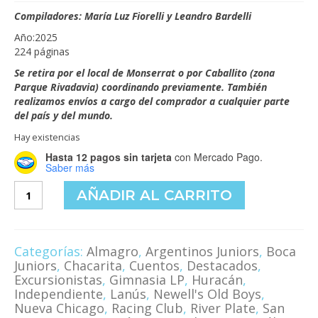
precio
precio
original
actual
Compiladores: María Luz Fiorelli y Leandro Bardelli
era:
es:
Año:2025
$25,000.00.
$22,000.00.
224 páginas
Se retira por el local de Monserrat o por Caballito (zona
Parque Rivadavia) coordinando previamente. También
realizamos envíos a cargo del comprador a cualquier parte
del país y del mundo.
Hay existencias
Hasta 12 pagos sin tarjeta
con Mercado Pago.
Saber más
La
AÑADIR AL CARRITO
Cultura
y
los
clubes
Categorías:
Almagro
,
Argentinos Juniors
,
Boca
más
Juniors
,
Chacarita
,
Cuentos
,
Destacados
,
de
Excursionistas
,
Gimnasia LP
,
Huracán
,
90
Independiente
,
Lanús
,
Newell's Old Boys
,
minutos
Nueva Chicago
,
Racing Club
,
River Plate
,
San
cantidad