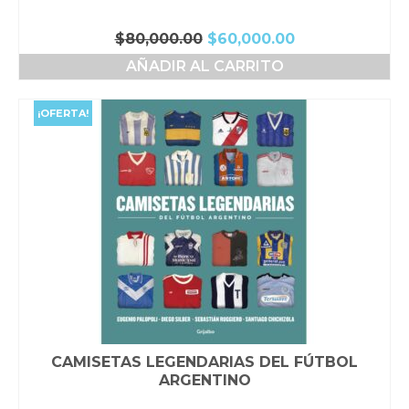
El
El
$
80,000.00
$
60,000.00
precio
precio
AÑADIR AL CARRITO
original
actual
era:
es:
$80,000.00.
$60,000.00.
¡OFERTA!
CAMISETAS LEGENDARIAS DEL FÚTBOL
ARGENTINO