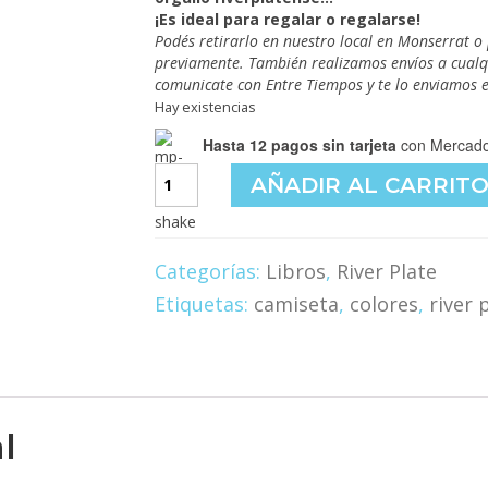
¡Es ideal para regalar o regalarse!
Podés retirarlo en nuestro local en Monserrat o
previamente. También realizamos envíos a cualqu
comunicate con Entre Tiempos y te lo enviamos e
Hay existencias
Hasta 12 pagos sin tarjeta
con Mercado
La
AÑADIR AL CARRIT
Camiseta
de
River
cantidad
Categorías:
Libros
,
River Plate
Etiquetas:
camiseta
,
colores
,
river 
l