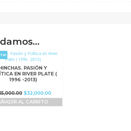
ndamos…
TA!
HINCHAS. PASIÓN Y
TICA EN RIVER PLATE (
1996 -2013)
El
El
35,000.00
$
32,000.00
precio
precio
AÑADIR AL CARRITO
original
actual
era:
es:
$35,000.00.
$32,000.00.