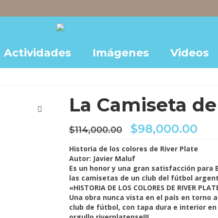
Actividades
Imágenes
Videos
La Camiseta de
El
El
$
98,000.00
$
114,000.00
precio
pre
original
act
Historia de los colores de River Plate
era:
es:
Autor: Javier Maluf
$114,000.00.
$98
Es un honor y una gran satisfacción para 
las camisetas de un club del fútbol argent
«HISTORIA DE LOS COLORES DE RIVER PLATE.
Una obra nunca vista en el país en torno a
club de fútbol, con tapa dura e interior en
orgullo riverplatense!!!