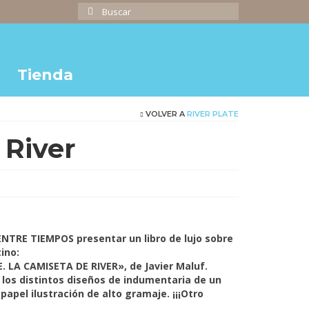
Buscar
por:
Tienda
VOLVER A
RIVER PLATE
 River
cio
ual
,000.00.
ENTRE TIEMPOS presentar un libro de lujo sobre
ino:
 LA CAMISETA DE RIVER», de Javier Maluf.
 los distintos diseños de indumentaria de un
 papel ilustración de alto gramaje. ¡¡¡Otro