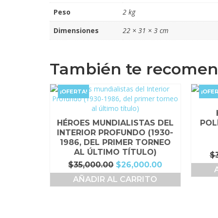
Peso
2 kg
Dimensiones
22 × 31 × 3 cm
También te recome
¡OFERTA!
¡OFER
HÉROES MUNDIALISTAS DEL
POLÍ
INTERIOR PROFUNDO (1930-
1986, DEL PRIMER TORNEO
AL ÚLTIMO TÍTULO)
$
El
El
$
35,000.00
$
26,000.00
precio
precio
AÑADIR AL CARRITO
original
actual
era:
es:
$35,000.00.
$26,000.00.