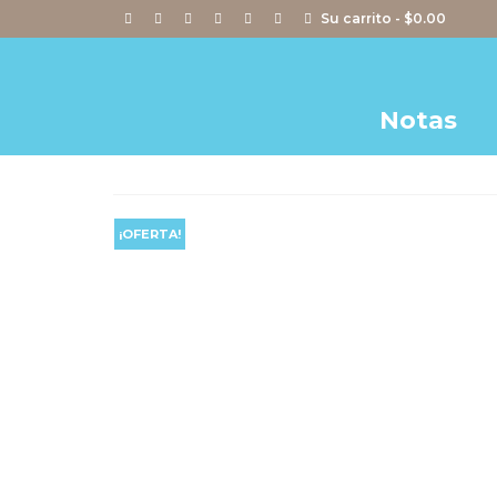
Su carrito
-
$
0.00
Notas
¡OFERTA!