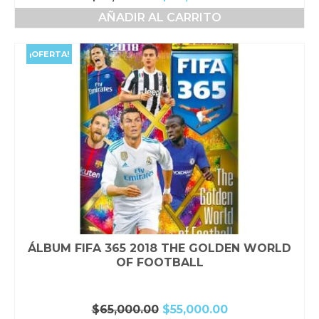
precio
precio
AÑADIR AL CARRITO
original
actual
era:
es:
$50,000.00.
$44,000.00.
¡OFERTA!
ÁLBUM FIFA 365 2018 THE GOLDEN WORLD
OF FOOTBALL
El
El
$
65,000.00
$
55,000.00