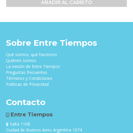
AÑADIR AL CARRITO
original
actual
era:
es:
$25,000.00.
$20,000.00.
Sobre Entre Tiempos
Qué somos, qué hacemos
Quiénes somos
La misión de Entre Tiempos
Preguntas frecuentes
Términos y Condiciones
Politicas de Privacidad
Contacto
Entre Tiempos
Salta 1108
Ciudad de Buenos Aires Argentina 1074