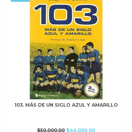
103. MÁS DE UN SIGLO AZUL Y AMARILLO
El
El
$
50,000.00
$
44,000.00