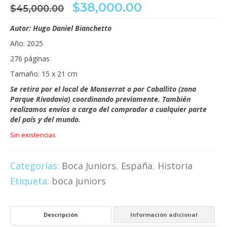
El
El
$
38,000.00
$
45,000.00
precio
precio
original
actual
Autor: Hugo Daniel Bianchetto
era:
es:
Año: 2025
$45,000.00.
$38,000.00.
276 páginas
Tamaño: 15 x 21 cm
Se retira por el local de Monserrat o por Caballito (zona
Parque Rivadavia) coordinando previamente. También
realizamos envíos a cargo del comprador a cualquier parte
del país y del mundo.
Sin existencias
Categorías:
Boca Juniors
,
España
,
Historia
Etiqueta:
boca juniors
Descripción
Información adicional