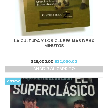
LA CULTURA Y LOS CLUBES MÁS DE 90
MINUTOS
El
El
$
25,000.00
$
22,000.00
precio
precio
AÑADIR AL CARRITO
original
actual
era:
es:
$25,000.00.
$22,000.00.
¡OFERTA!