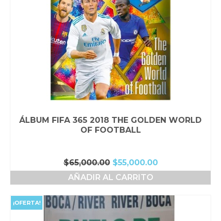
ÁLBUM FIFA 365 2018 THE GOLDEN WORLD
OF FOOTBALL
El
El
$
65,000.00
$
55,000.00
precio
precio
AÑADIR AL CARRITO
original
actual
era:
es:
$65,000.00.
$55,000.00.
¡OFERTA!