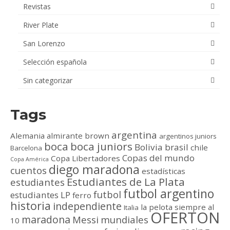
Revistas
River Plate
San Lorenzo
Selección española
Sin categorizar
Tags
argentina
Alemania
almirante brown
argentinos juniors
boca
boca juniors
Bolivia
brasil
chile
Barcelona
Copas del mundo
Copa Libertadores
Copa América
diego maradona
cuentos
estadísticas
Estudiantes de La Plata
estudiantes
futbol argentino
futbol
estudiantes LP
ferro
historia
independiente
la pelota siempre al
Italia
OFERTON
maradona
Messi
mundiales
10