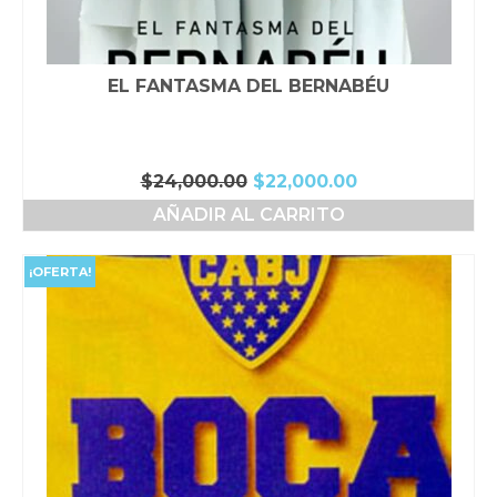
EL FANTASMA DEL BERNABÉU
El
El
$
24,000.00
$
22,000.00
precio
precio
AÑADIR AL CARRITO
original
actual
era:
es:
$24,000.00.
$22,000.00.
¡OFERTA!