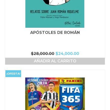
APÓSTOLES DE ROMÁN
El
El
$
28,000.00
$
24,000.00
precio
precio
AÑADIR AL CARRITO
original
actual
era:
es:
$28,000.00.
$24,000.00.
¡OFERTA!