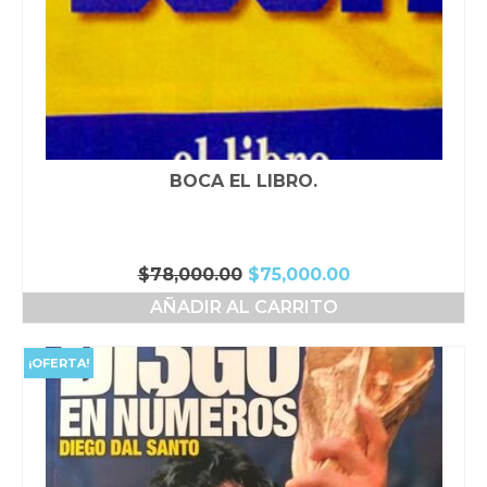
BOCA EL LIBRO.
El
El
$
78,000.00
$
75,000.00
precio
precio
AÑADIR AL CARRITO
original
actual
era:
es:
$78,000.00.
$75,000.00.
¡OFERTA!