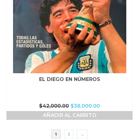
EL DIEGO EN NÚMEROS
El
El
$
42,000.00
$
38,000.00
precio
precio
AÑADIR AL CARRITO
original
actual
era:
es:
$42,000.00.
$38,000.00.
1
2
→