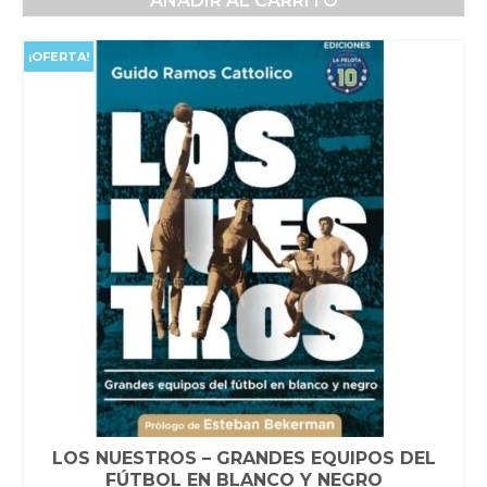
AÑADIR AL CARRITO
original
actual
era:
es:
$40,000.00.
$35,000.00.
¡OFERTA!
LOS NUESTROS – GRANDES EQUIPOS DEL
FÚTBOL EN BLANCO Y NEGRO