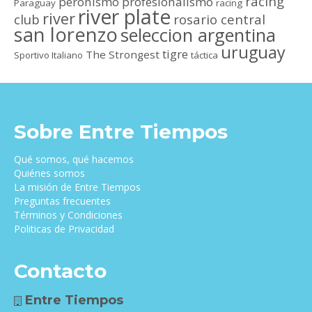
racing
peronismo
profesionalismo
Paraguay
racing
river plate
river
club
rosario central
san lorenzo
seleccion argentina
uruguay
tigre
The Strongest
Sportivo Italiano
táctica
Sobre Entre Tiempos
Qué somos, qué hacemos
Quiénes somos
La misión de Entre Tiempos
Preguntas frecuentes
Términos y Condiciones
Politicas de Privacidad
Contacto
Entre Tiempos