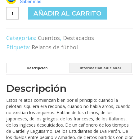
Saber más
La
AÑADIR AL CARRITO
Mano
del
diablo
y
Categorías:
Cuentos
,
Destacados
otros
Etiqueta:
Relatos de fútbol
relatos
de
un
fútbol
Descripción
Información adicional
limpio
que
a
Descripción
veces
se
Estos relatos comienzan bien por el principio: cuando la
mancha
pelotani siquiera era redonda, cuando no había arcos, cuando
cantidad
no existían los arqueros. Hablan de los chinos, de los
japoneses, de los griegos, de los franceses, de los italianos,
de los ingleses desquiciados. De un cañonero de los tiempos
de Gardel y Leguisamo. De los Estudiantes de Eva Perón. De
los duelos entre pepino y Amadeo. de ciertos partidos con olor