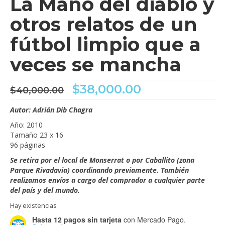
La Mano del diablo y
otros relatos de un
fútbol limpio que a
veces se mancha
El
El
$
38,000.00
$
40,000.00
precio
precio
original
actual
Autor: Adrián Dib Chagra
era:
es:
Año: 2010
$40,000.00.
$38,000.00.
Tamaño 23 x 16
96 páginas
Se retira por el local de Monserrat o por Caballito (zona
Parque Rivadavia) coordinando previamente. También
realizamos envíos a cargo del comprador a cualquier parte
del país y del mundo.
Hay existencias
Hasta 12 pagos sin tarjeta
con Mercado Pago.