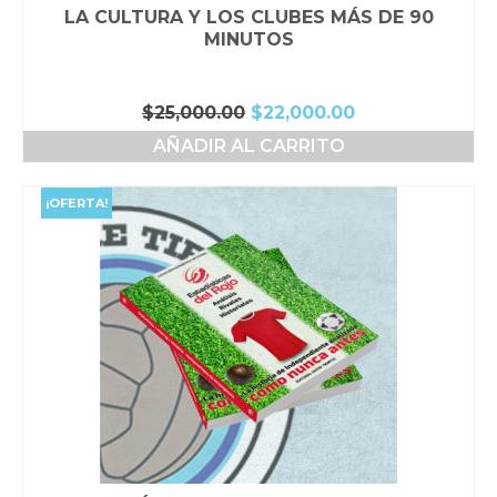
LA CULTURA Y LOS CLUBES MÁS DE 90
MINUTOS
El
El
$
25,000.00
$
22,000.00
precio
precio
AÑADIR AL CARRITO
original
actual
era:
es:
$25,000.00.
$22,000.00.
¡OFERTA!