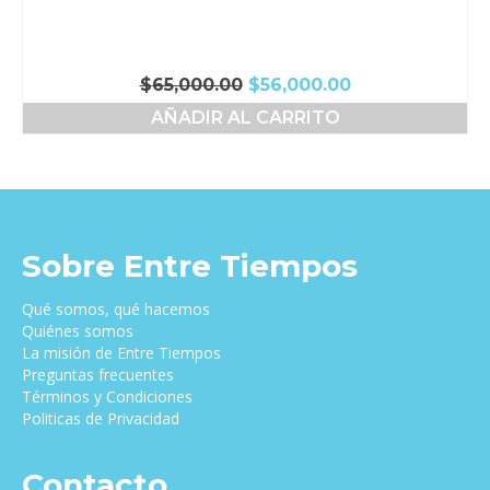
El
El
$
65,000.00
$
56,000.00
precio
precio
AÑADIR AL CARRITO
original
actual
era:
es:
$65,000.00.
$56,000.00.
Sobre Entre Tiempos
Qué somos, qué hacemos
Quiénes somos
La misión de Entre Tiempos
Preguntas frecuentes
Términos y Condiciones
Politicas de Privacidad
Contacto