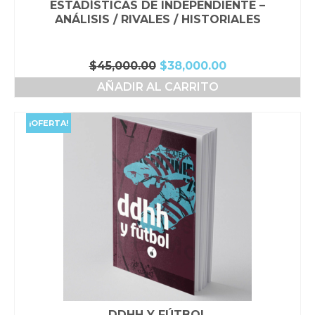
ESTADÍSTICAS DE INDEPENDIENTE –
ANÁLISIS / RIVALES / HISTORIALES
El
El
$
45,000.00
$
38,000.00
precio
precio
AÑADIR AL CARRITO
original
actual
era:
es:
$45,000.00.
$38,000.00.
¡OFERTA!
DDHH Y FÚTBOL