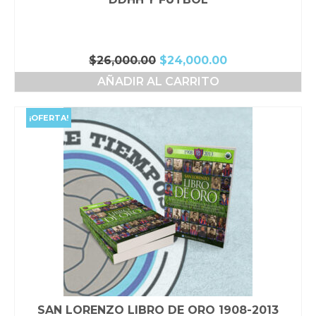
El
El
$
26,000.00
$
24,000.00
precio
precio
AÑADIR AL CARRITO
original
actual
era:
es:
$26,000.00.
$24,000.00.
¡OFERTA!
SAN LORENZO LIBRO DE ORO 1908-2013