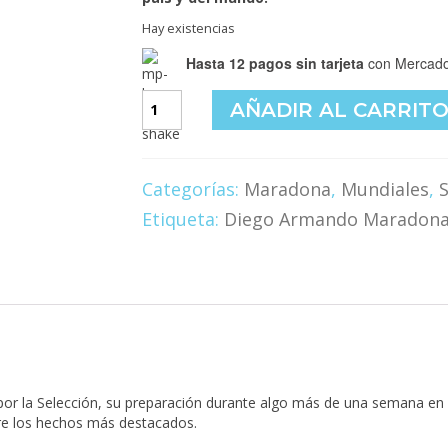
Hay existencias
Hasta 12 pagos sin tarjeta
con Mercado
Maradona
AÑADIR AL CARRIT
en
La
Pampa
cantidad
Categorías:
Maradona
,
Mundiales
,
S
Etiqueta:
Diego Armando Maradon
por la Selección, su preparación durante algo más de una semana en
tre los hechos más destacados.