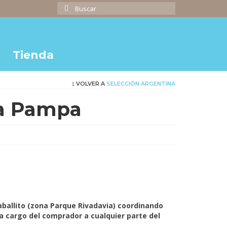
Buscar
por:
Tienda
VOLVER A
SELECCIÓN ARGENTINA
a Pampa
cio
ual
,000.00.
Caballito (zona Parque Rivadavia) coordinando
 cargo del comprador a cualquier parte del