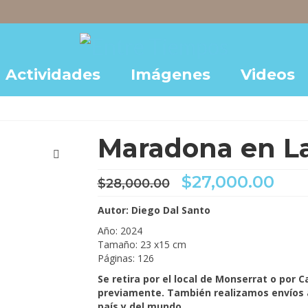
Actividades
Imágenes
Videos
Maradona en L
El
El
$
27,000.00
$
28,000.00
precio
pre
original
act
Autor: Diego Dal Santo
era:
es:
Año: 2024
$28,000.00.
$27
Tamaño: 23 x15 cm
Páginas: 126
Se retira por el local de Monserrat o por 
previamente. También realizamos envíos a
país y del mundo.