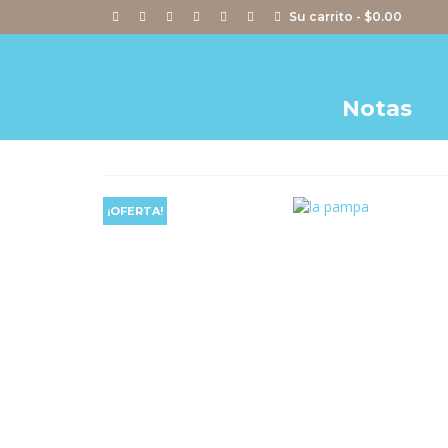
Su carrito
-
$
0.00
Notas
¡OFERTA!