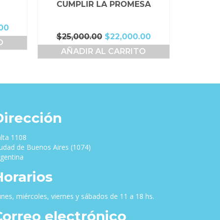
CUMPLIR LA PROMESA
El
00
El
El
$
25,000.00
$
22,000.00
precio
O
precio
precio
actual
AÑADIR AL CARRITO
original
actual
es:
era:
es:
00.
$36,000.00.
$25,000.00.
$22,000.00.
Dirección
lta 1108
udad de Buenos Aires (1074)
gentina
Horarios
nes, miércoles, viernes y sábados de 11 a 18 hs.
Correo electrónico