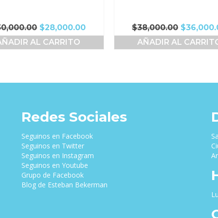
El
El
El
30,000.00
$
28,000.00
$
38,000.00
$
36,000.
precio
precio
precio
AÑADIR AL CARRITO
AÑADIR AL CARRIT
original
actual
original
era:
es:
era:
$30,000.00.
$28,000.00.
$38,000.
Redes Sociales
Seguinos en Facebook
Sa
Seguinos en Twitter
Ci
Seguinos en Instagram
Ar
Seguinos en Youtube
Grupo de Facebook
Blog de Esteban Bekerman
Lu