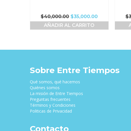
El
El
$
40,000.00
$
35,000.00
$
precio
precio
AÑADIR AL CARRITO
original
actual
era:
es:
$40,000.00.
$35,000.00.
Sobre Entre Tiempos
Qué somos, qué hacemos
Quiénes somos
La misión de Entre Tiempos
Preguntas frecuentes
Términos y Condiciones
Politicas de Privacidad
Contacto