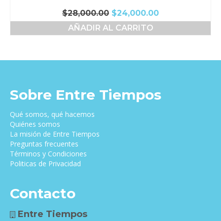
El
El
$
28,000.00
$
24,000.00
precio
precio
AÑADIR AL CARRITO
original
actual
era:
es:
$28,000.00.
$24,000.00.
Sobre Entre Tiempos
Qué somos, qué hacemos
Quiénes somos
La misión de Entre Tiempos
Preguntas frecuentes
Términos y Condiciones
Politicas de Privacidad
Contacto
Entre Tiempos