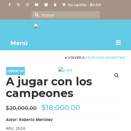
Su carrito
-
$
0.00
Buscar
por:
Menú
VOLVER A
SELECCIÓN ARGENTINA
Notas
Actividades
¡OFERTA!
A jugar con los
Imágenes
campeones
Videos
El
El
$
18,000.00
Tienda
$
20,000.00
precio
precio
original
actual
Autor: Roberto Martínez
era:
es:
Año: 2024
$20,000.00.
$18,000.00.