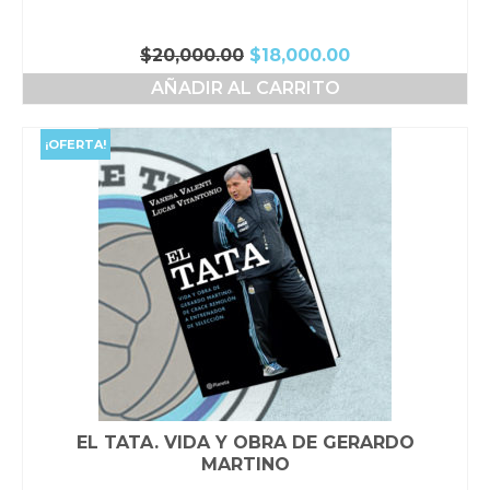
El
El
$
20,000.00
$
18,000.00
precio
precio
AÑADIR AL CARRITO
original
actual
era:
es:
$20,000.00.
$18,000.00.
¡OFERTA!
EL TATA. VIDA Y OBRA DE GERARDO
MARTINO