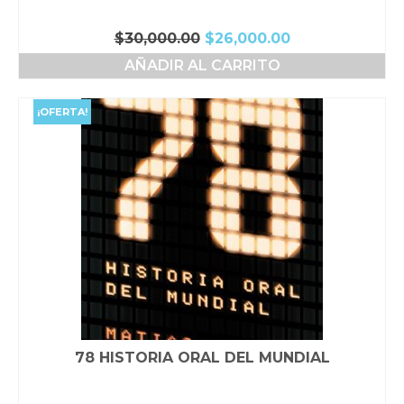
El
El
$
30,000.00
$
26,000.00
precio
precio
AÑADIR AL CARRITO
original
actual
era:
es:
$30,000.00.
$26,000.00.
¡OFERTA!
78 HISTORIA ORAL DEL MUNDIAL