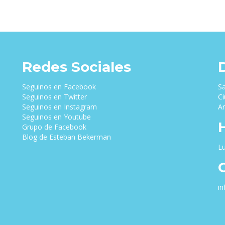
era:
es:
era:
$75,000.00.
$70,000.00.
$30,000.
Redes Sociales
Seguinos en Facebook
Sa
Seguinos en Twitter
Ci
Seguinos en Instagram
Ar
Seguinos en Youtube
Grupo de Facebook
Blog de Esteban Bekerman
Lu
i