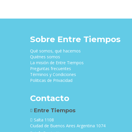
era:
es:
$35,000.00.
$33,000.00.
Sobre Entre Tiempos
Qué somos, qué hacemos
Quiénes somos
La misión de Entre Tiempos
Preguntas frecuentes
Términos y Condiciones
Politicas de Privacidad
Contacto
Entre Tiempos
Salta 1108
Ciudad de Buenos Aires Argentina 1074