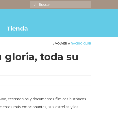
Buscar
por:
Tienda
VOLVER A
RACING CLUB
 gloria, toda su
cio
ual
n vivo, testimonios y documentos fílmicos históricos
,000.00.
omentos más emocionantes, sus estrellas y los