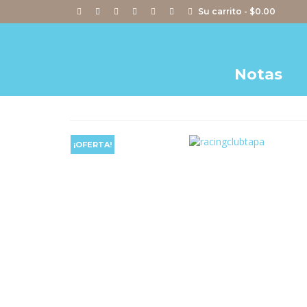
Su carrito
-
$
0.00
Notas
¡OFERTA!