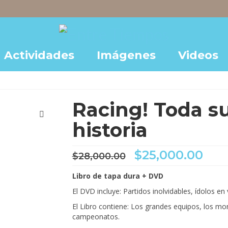
Actividades
Imágenes
Videos
Racing! Toda su
historia
El
El
$
25,000.00
$
28,000.00
precio
pre
original
act
Libro de tapa dura + DVD
era:
es:
El DVD incluye: Partidos inolvidables, ídolos e
$28,000.00.
$25
El Libro contiene: Los grandes equipos, los m
campeonatos.