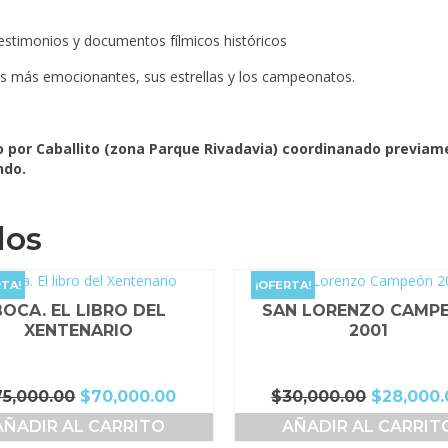
 testimonios y documentos fílmicos históricos
os más emocionantes, sus estrellas y los campeonatos.
 o por Caballito (zona Parque Rivadavia) coordinanado previa
ndo.
dos
TA!
¡OFERTA!
BOCA. EL LIBRO DEL
SAN LORENZO CAMP
XENTENARIO
2001
El
El
El
75,000.00
$
70,000.00
$
30,000.00
$
28,000.
precio
precio
precio
AÑADIR AL CARRITO
AÑADIR AL CARRIT
original
actual
original