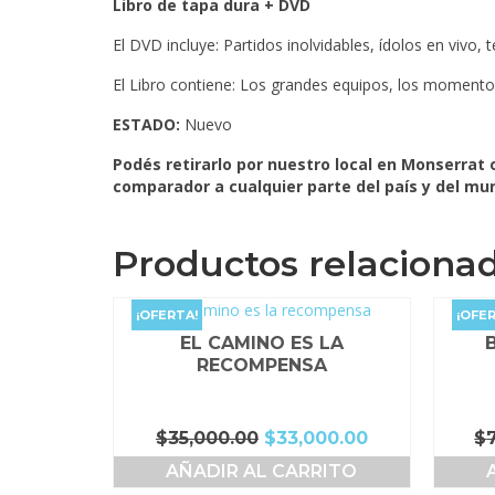
Libro de tapa dura + DVD
El DVD incluye: Partidos inolvidables, ídolos en vivo,
El Libro contiene: Los grandes equipos, los moment
ESTADO:
Nuevo
Podés retirarlo por nuestro local en Monserrat
comparador a cualquier parte del país y del mu
Productos relaciona
¡OFERTA!
¡OFER
EL CAMINO ES LA
RECOMPENSA
El
El
$
35,000.00
$
33,000.00
$
precio
precio
AÑADIR AL CARRITO
original
actual