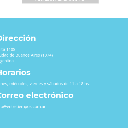
original
actual
es:
era:
es:
00.
$28,000.00.
$25,000.00.
$20,000.00.
Dirección
lta 1108
udad de Buenos Aires (1074)
gentina
Horarios
nes, miércoles, viernes y sábados de 11 a 18 hs.
Correo electrónico
nfo@entretiempos.com.ar