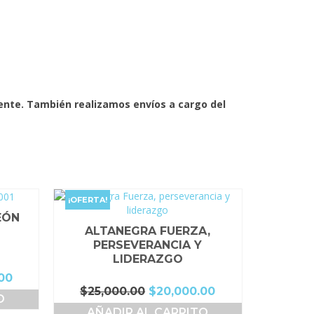
mente. También realizamos envíos a cargo del
¡OFERTA!
EÓN
ALTANEGRA FUERZA,
PERSEVERANCIA Y
LIDERAZGO
El
00
El
El
$
25,000.00
$
20,000.00
precio
O
precio
precio
actual
AÑADIR AL CARRITO