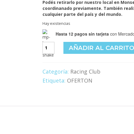
Podés retirarlo por nuestro local en Monse
coordinanado previamente. También reali
cualquier parte del país y del mundo.
Hay existencias
Hasta 12 pagos sin tarjeta
con Mercado
Racing!
AÑADIR AL CARRIT
Toda
su
gloria,
toda
Categoría:
Racing Club
su
Etiqueta:
OFERTON
historia
cantidad