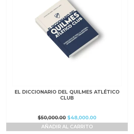
EL DICCIONARIO DEL QUILMES ATLÉTICO
CLUB
El
El
$
50,000.00
$
48,000.00
precio
precio
AÑADIR AL CARRITO
original
actual