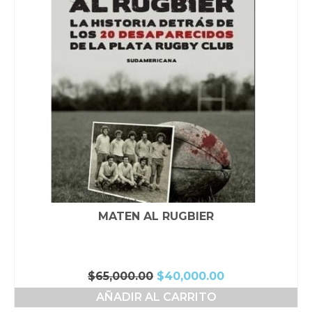
MATEN AL RUGBIER
El
El
$
65,000.00
$
40,000.00
precio
precio
AÑADIR AL CARRITO
original
actual