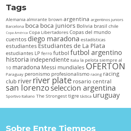
Tags
argentina
Alemania
almirante brown
argentinos juniors
boca
boca juniors
Bolivia
brasil
chile
Barcelona
Copas del mundo
Copa Libertadores
Copa América
diego maradona
cuentos
estadísticas
Estudiantes de La Plata
estudiantes
futbol argentino
futbol
estudiantes LP
ferro
historia
independiente
la pelota siempre al
Italia
OFERTON
maradona
Messi
mundiales
10
racing
peronismo
profesionalismo
Paraguay
racing
river plate
river
club
rosario central
san lorenzo
seleccion argentina
uruguay
tigre
The Strongest
Sportivo Italiano
táctica
Sobre Entre Tiempos