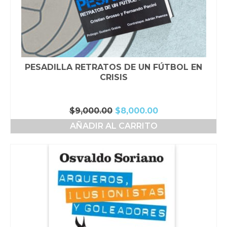
PESADILLA RETRATOS DE UN FÚTBOL EN
CRISIS
El
El
$
9,000.00
$
8,000.00
precio
precio
AÑADIR AL CARRITO
original
actual
era:
es:
$9,000.00.
$8,000.00.