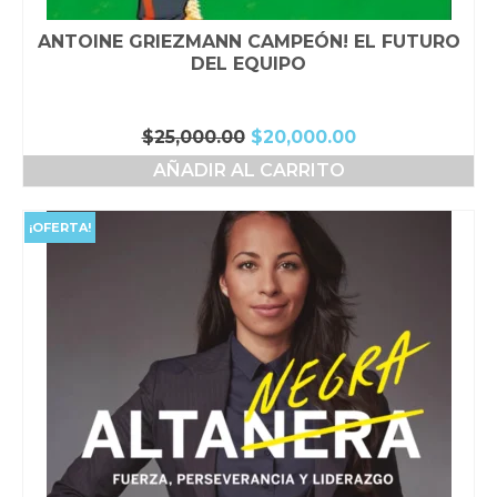
ANTOINE GRIEZMANN CAMPEÓN! EL FUTURO
DEL EQUIPO
El
El
$
25,000.00
$
20,000.00
precio
precio
AÑADIR AL CARRITO
original
actual
era:
es:
$25,000.00.
$20,000.00.
¡OFERTA!