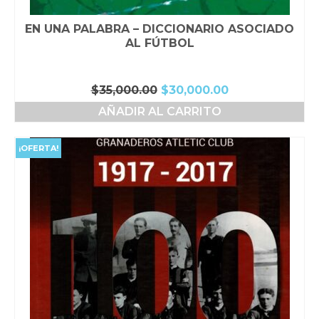
EN UNA PALABRA – DICCIONARIO ASOCIADO
AL FÚTBOL
El
El
$
35,000.00
$
30,000.00
precio
precio
AÑADIR AL CARRITO
original
actual
era:
es:
$35,000.00.
$30,000.00.
¡OFERTA!