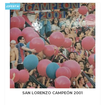
era:
es:
$50,000.00.
$48,000.00.
¡OFERTA!
SAN LORENZO CAMPEÓN 2001