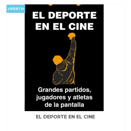
era:
es:
$65,000.00.
$40,000.00.
¡OFERTA!
EL DEPORTE EN EL CINE