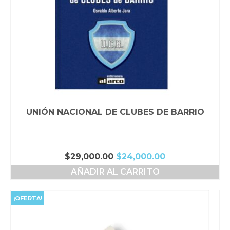
UNIÓN NACIONAL DE CLUBES DE BARRIO
El
El
$
29,000.00
$
24,000.00
precio
precio
AÑADIR AL CARRITO
original
actual
era:
es:
$29,000.00.
$24,000.00.
¡OFERTA!