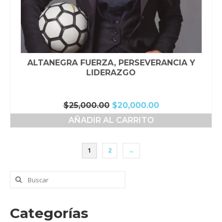
ALTANEGRA FUERZA, PERSEVERANCIA Y
LIDERAZGO
El
El
$
25,000.00
$
20,000.00
precio
precio
AÑADIR AL CARRITO
original
actual
era:
es:
$25,000.00.
$20,000.00.
1
2
→
Buscar
por:
Categorías