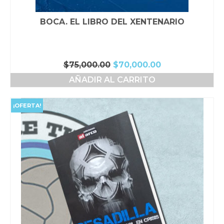
BOCA. EL LIBRO DEL XENTENARIO
El
El
$
75,000.00
$
70,000.00
precio
precio
AÑADIR AL CARRITO
original
actual
era:
es:
$75,000.00.
$70,000.00.
¡OFERTA!