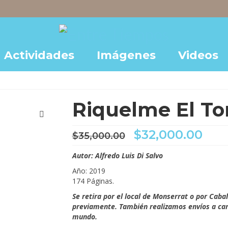
Actividades
Imágenes
Videos
Riquelme El To
El
El
$
32,000.00
$
35,000.00
precio
pre
original
act
Autor: Alfredo Luis Di Salvo
era:
es:
Año: 2019
$35,000.00.
$32,
174 Páginas.
Se retira por el local de Monserrat o por Caba
previamente. También realizamos envíos a carg
mundo.