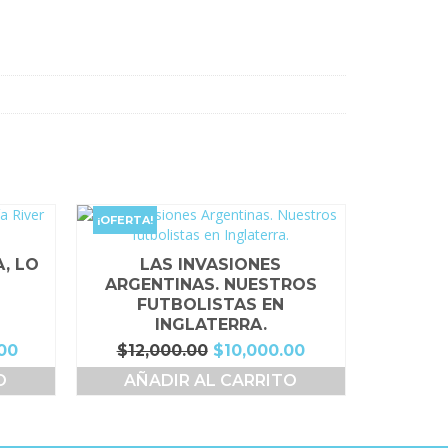
¡OFERTA!
, LO
LAS INVASIONES
I
ARGENTINAS. NUESTROS
FUTBOLISTAS EN
INGLATERRA.
El
El
El
00
$
12,000.00
$
10,000.00
precio
precio
precio
O
AÑADIR AL CARRITO
actual
original
actual
es:
era:
es:
00.
$28,000.00.
$12,000.00.
$10,000.00.