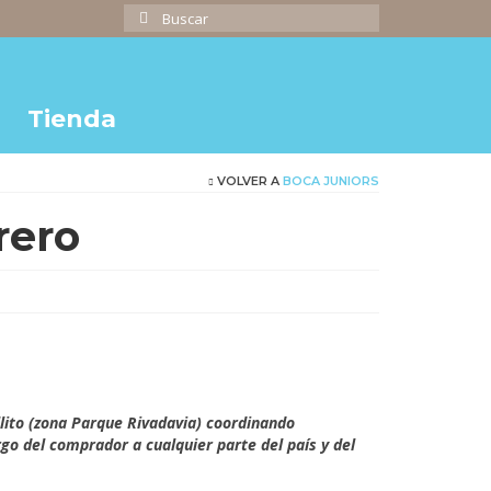
Buscar
por:
Tienda
VOLVER A
BOCA JUNIORS
rero
cio
ual
000.00.
llito (zona Parque Rivadavia) coordinando
o del comprador a cualquier parte del país y del