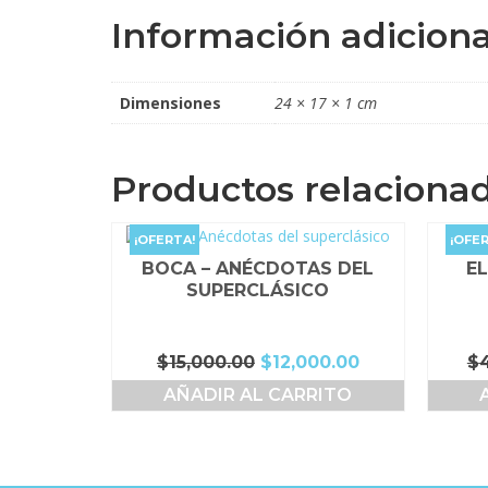
Información adiciona
Dimensiones
24 × 17 × 1 cm
Productos relaciona
¡OFERTA!
¡OFER
BOCA – ANÉCDOTAS DEL
E
SUPERCLÁSICO
El
El
$
15,000.00
$
12,000.00
$
precio
precio
AÑADIR AL CARRITO
original
actual
era:
es:
$15,000.00.
$12,000.00.