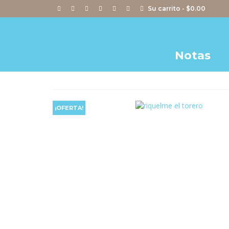
Su carrito
-
$
0.00
Notas
¡OFERTA!