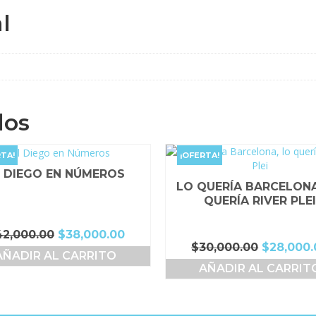
l
dos
TA!
¡OFERTA!
L DIEGO EN NÚMEROS
LO QUERÍA BARCELONA
QUERÍA RIVER PLE
El
El
42,000.00
$
38,000.00
El
$
30,000.00
$
28,000.
precio
precio
AÑADIR AL CARRITO
precio
original
actual
AÑADIR AL CARRIT
original
era:
es:
era:
$42,000.00.
$38,000.00.
$30,000.