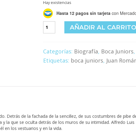
Hay existencias
Hasta 12 pagos sin tarjeta
con Mercado
Riquelme
AÑADIR AL CARRIT
El
Torero
cantidad
Categorías:
Biografía
,
Boca Juniors
Etiquetas:
boca juniors
,
Juan Román
ado. Detrás de la fachada de la sencillez, de sus costumbres de pibe 
ta y la que se oculta detrás de los muros de su intimidad. Alfredo Lui
l en los vestuarios y en la vida.