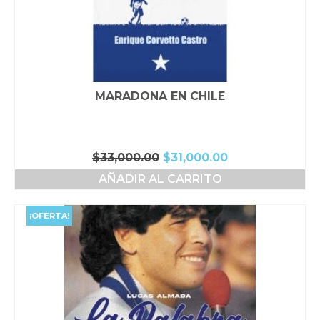
MARADONA EN CHILE
El
El
$
33,000.00
$
31,000.00
precio
precio
AÑADIR AL CARRITO
original
actual
era:
es:
$33,000.00.
$31,000.00.
¡OFERTA!