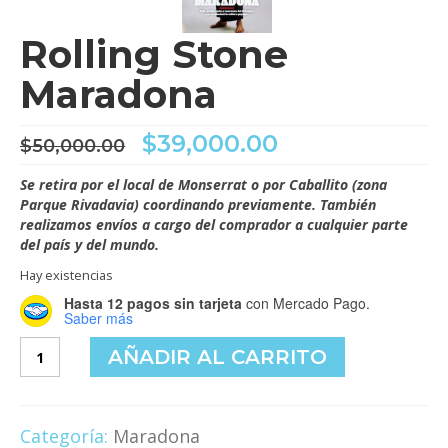
Rolling Stone
Maradona
El
El
$
39,000.00
$
50,000.00
precio
precio
original
actual
Se retira por el local de Monserrat o por Caballito (zona
era:
es:
Parque Rivadavia) coordinando previamente. También
$50,000.00.
$39,000.00.
realizamos envíos a cargo del comprador a cualquier parte
del país y del mundo.
Hay existencias
Hasta 12 pagos sin tarjeta
con Mercado Pago.
Saber más
Rolling
AÑADIR AL CARRITO
Stone
Maradona
cantidad
Categoría:
Maradona