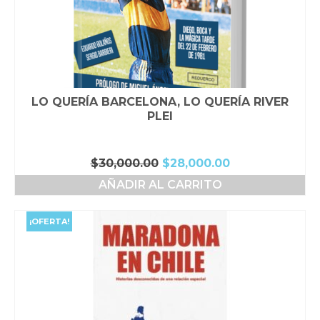
LO QUERÍA BARCELONA, LO QUERÍA RIVER
PLEI
El
El
$
30,000.00
$
28,000.00
precio
precio
AÑADIR AL CARRITO
original
actual
era:
es:
$30,000.00.
$28,000.00.
¡OFERTA!