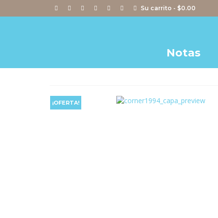
Su carrito
-
$
0.00
Notas
¡OFERTA!