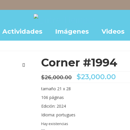
Actividades
Imágenes
Videos
Corner #1994
El
El
$
23,000.00
$
26,000.00
precio
pre
original
act
tamaño 21 x 28
era:
es:
106 páginas
$26,000.00.
$23
Edición: 2024
Idioma: portugues
Hay existencias