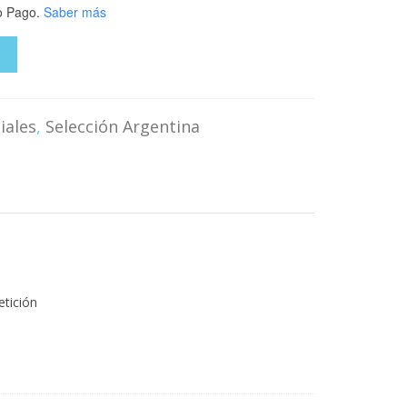
 Pago.
Saber más
O
iales
,
Selección Argentina
etición