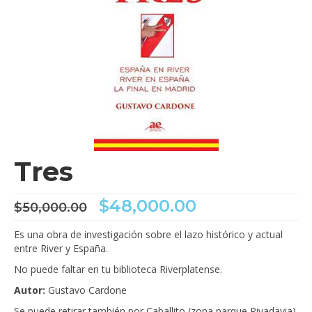
Videos
Tienda
Tres
El
El
$
48,000.00
$
50,000.00
precio
precio
original
actual
Es una obra de investigación sobre el lazo histórico y actual
era:
es:
entre River y España.
$50,000.00.
$48,000.00.
No puede faltar en tu biblioteca Riverplatense.
Autor:
Gustavo Cardone
Se puede retirar también por Caballito (zona parque Rivadavia)