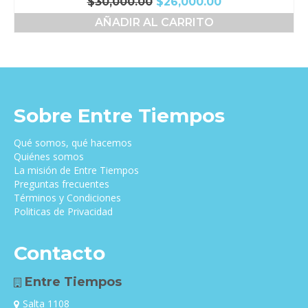
El
El
$
30,000.00
$
26,000.00
precio
precio
AÑADIR AL CARRITO
original
actual
era:
es:
$30,000.00.
$26,000.00.
Sobre Entre Tiempos
Qué somos, qué hacemos
Quiénes somos
La misión de Entre Tiempos
Preguntas frecuentes
Términos y Condiciones
Politicas de Privacidad
Contacto
Entre Tiempos
Salta 1108