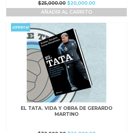
El
El
$
25,000.00
$
20,000.00
precio
precio
AÑADIR AL CARRITO
original
actual
era:
es:
$25,000.00.
$20,000.00.
¡OFERTA!
EL TATA. VIDA Y OBRA DE GERARDO
MARTINO