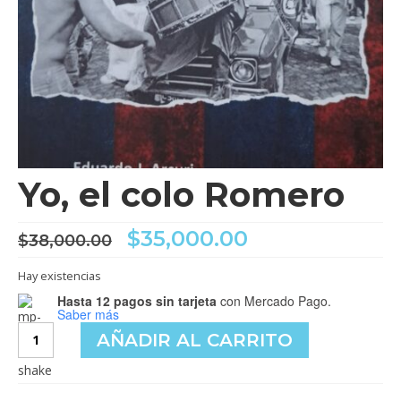
Yo, el colo Romero
El
El
$
35,000.00
$
38,000.00
precio
precio
original
actual
Hay existencias
era:
es:
Hasta 12 pagos sin tarjeta
con Mercado Pago.
$38,000.00.
$35,000.00.
Saber más
Yo,
AÑADIR AL CARRITO
el
colo
Romero