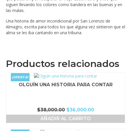
siguen llevando los colores como bandera en las buenas y en
las malas.
Una historia de amor incondicional por San Lorenzo de
Almagro, escrita para todos los que alguna vez sintieron que el
alma se les iba cantando en una tribuna.
Productos relacionados
¡OFERTA!
OLGUÍN UNA HISTORIA PARA CONTAR
El
El
$
38,000.00
$
36,000.00
precio
precio
AÑADIR AL CARRITO
original
actual
era:
es: