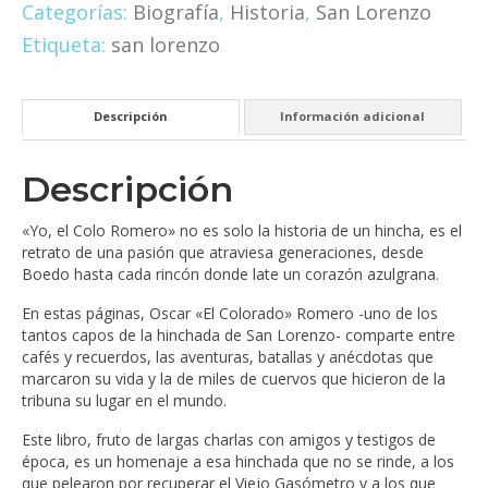
cantidad
Categorías:
Biografía
,
Historia
,
San Lorenzo
Etiqueta:
san lorenzo
Descripción
Información adicional
Descripción
«Yo, el Colo Romero» no es solo la historia de un hincha, es el
retrato de una pasión que atraviesa generaciones, desde
Boedo hasta cada rincón donde late un corazón azulgrana.
En estas páginas, Oscar «El Colorado» Romero -uno de los
tantos capos de la hinchada de San Lorenzo- comparte entre
cafés y recuerdos, las aventuras, batallas y anécdotas que
marcaron su vida y la de miles de cuervos que hicieron de la
tribuna su lugar en el mundo.
Este libro, fruto de largas charlas con amigos y testigos de
época, es un homenaje a esa hinchada que no se rinde, a los
que pelearon por recuperar el Viejo Gasómetro y a los que