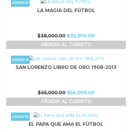
$38,000.00.
$36,000.00.
¡OFERTA!
LA MAGIA DEL FÚTBOL
El
El
$
38,000.00
$
32,000.00
precio
precio
AÑADIR AL CARRITO
original
actual
era:
es:
$38,000.00.
$32,000.00.
¡OFERTA!
SAN LORENZO LIBRO DE ORO 1908-2013
El
El
$
65,000.00
$
56,000.00
precio
precio
AÑADIR AL CARRITO
original
actual
era:
es:
$65,000.00.
$56,000.00.
¡OFERTA!
EL PAPA QUE AMA EL FÚTBOL