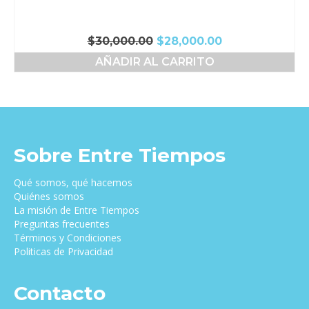
El
El
$
30,000.00
$
28,000.00
precio
precio
AÑADIR AL CARRITO
original
actual
era:
es:
$30,000.00.
$28,000.00.
Sobre Entre Tiempos
Qué somos, qué hacemos
Quiénes somos
La misión de Entre Tiempos
Preguntas frecuentes
Términos y Condiciones
Politicas de Privacidad
Contacto