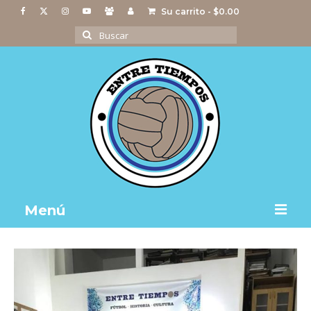
Su carrito
-
$
0.00
Buscar
por:
Menú
Notas
Actividades
Imágenes