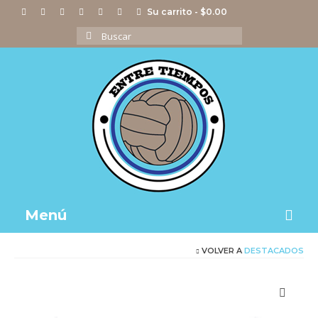
Su carrito
-
$
0.00
Buscar
por:
Menú
VOLVER A
DESTACADOS
Notas
Actividades
Imágenes