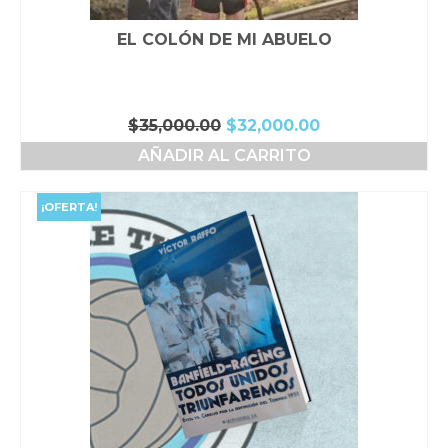
EL COLÓN DE MI ABUELO
El
El
$
35,000.00
$
32,000.00
precio
precio
AÑADIR AL CARRITO
original
actual
era:
es:
$35,000.00.
$32,000.00.
¡OFERTA!