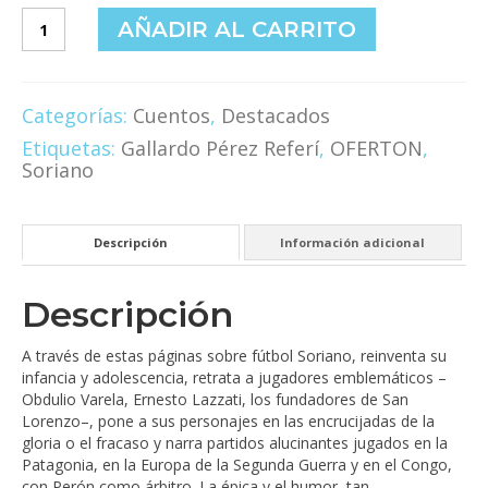
Arqueros,
AÑADIR AL CARRITO
ilusionistas
y
goleadores
cantidad
Categorías:
Cuentos
,
Destacados
Etiquetas:
Gallardo Pérez Referí
,
OFERTON
,
Soriano
Descripción
Información adicional
Descripción
A través de estas páginas sobre fútbol Soriano, reinventa su
infancia y adolescencia, retrata a jugadores emblemáticos –
Obdulio Varela, Ernesto Lazzati, los fundadores de San
Lorenzo–, pone a sus personajes en las encrucijadas de la
gloria o el fracaso y narra partidos alucinantes jugados en la
Patagonia, en la Europa de la Segunda Guerra y en el Congo,
con Perón como árbitro. La épica y el humor, tan