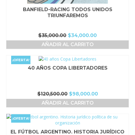
BANFIELD-RACING TODOS UNIDOS
TRIUNFAREMOS
El
El
$
35,000.00
$
34,000.00
precio
precio
AÑADIR AL CARRITO
original
actual
era:
es:
$35,000.00.
$34,000.00.
¡OFERTA!
40 AÑOS COPA LIBERTADORES
El
El
$
120,500.00
$
98,000.00
precio
precio
AÑADIR AL CARRITO
original
actual
era:
es:
$120,500.00.
$98,000.00.
¡OFERTA!
EL FÚTBOL ARGENTINO. HISTORIA JURÍDICO