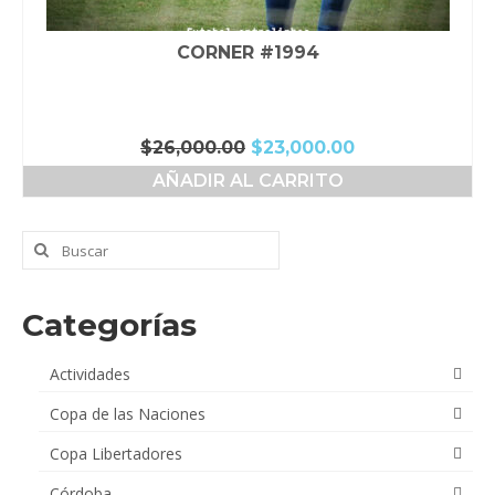
CORNER #1994
El
El
$
26,000.00
$
23,000.00
precio
precio
AÑADIR AL CARRITO
original
actual
era:
es:
$26,000.00.
$23,000.00.
Buscar
por:
Categorías
Actividades
Copa de las Naciones
Copa Libertadores
Córdoba