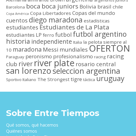
argentinos juniors
boca
boca juniors
Bolivia
brasil
chile
Barcelona
Copas del mundo
Copa Libertadores
Copa América
diego maradona
cuentos
estadísticas
Estudiantes de La Plata
estudiantes
futbol argentino
futbol
estudiantes LP
ferro
historia
independiente
la pelota siempre al
Italia
OFERTON
maradona
Messi
mundiales
10
racing
peronismo
profesionalismo
Paraguay
racing
river plate
river
club
rosario central
san lorenzo
seleccion argentina
uruguay
tigre
The Strongest
Sportivo Italiano
táctica
Sobre Entre Tiempos
Qué somos, qué hacemos
Quiénes somos