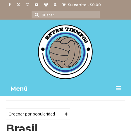
Su carrito
-
$
0.00
Buscar
por:
Menú
Notas
Actividades
Brasil
Imágenes