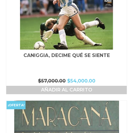
CANIGGIA, DECIME QUÉ SE SIENTE
El
El
$
57,000.00
$
54,000.00
precio
precio
AÑADIR AL CARRITO
original
actual
era:
es:
$57,000.00.
$54,000.00.
¡OFERTA!