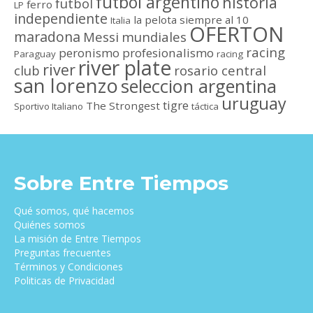
futbol argentino
historia
futbol
ferro
LP
independiente
la pelota siempre al 10
Italia
OFERTON
maradona
Messi
mundiales
racing
peronismo
profesionalismo
Paraguay
racing
river plate
river
club
rosario central
san lorenzo
seleccion argentina
uruguay
tigre
The Strongest
Sportivo Italiano
táctica
Sobre Entre Tiempos
Qué somos, qué hacemos
Quiénes somos
La misión de Entre Tiempos
Preguntas frecuentes
Términos y Condiciones
Politicas de Privacidad