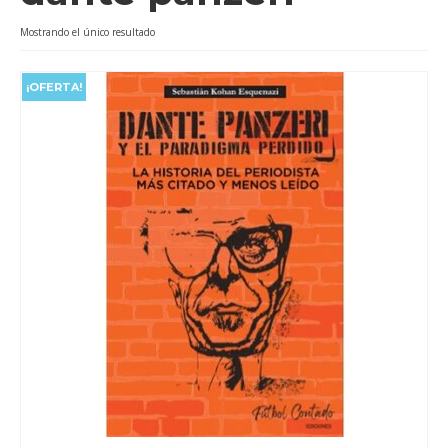
Videos
Mostrando el único resultado
Tienda
¡OFERTA!