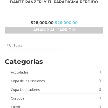
DANTE PANZERI Y EL PARADIGMA PERDIDO
El
El
$
28,000.00
$
26,000.00
precio
precio
AÑADIR AL CARRITO
original
actual
era:
es:
$28,000.00.
$26,000.00.
Buscar
por:
Categorías
Actividades
Copa de las Naciones
Copa Libertadores
Córdoba
Cruyff