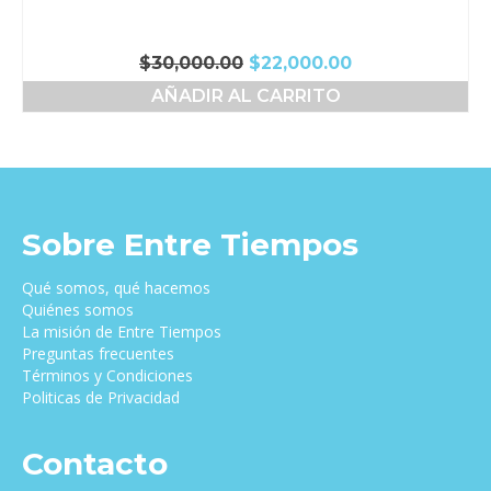
El
El
$
30,000.00
$
22,000.00
precio
precio
AÑADIR AL CARRITO
original
actual
era:
es:
$30,000.00.
$22,000.00.
Sobre Entre Tiempos
Qué somos, qué hacemos
Quiénes somos
La misión de Entre Tiempos
Preguntas frecuentes
Términos y Condiciones
Politicas de Privacidad
Contacto