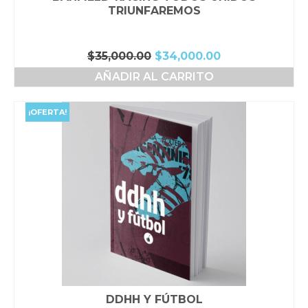
TRIUNFAREMOS
El
El
$
35,000.00
$
34,000.00
precio
precio
AÑADIR AL CARRITO
original
actual
era:
es:
$35,000.00.
$34,000.00.
¡OFERTA!
DDHH Y FÚTBOL