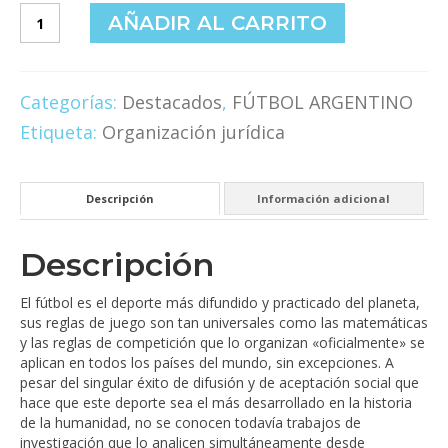
El
AÑADIR AL CARRITO
fútbol
argentino.
Historia
jurídico
Categorías:
Destacados
,
FÚTBOL ARGENTINO
política
Etiqueta:
Organización jurídica
de
su
organización
cantidad
Descripción
Información adicional
Descripción
El fútbol es el deporte más difundido y practicado del planeta,
sus reglas de juego son tan universales como las matemáticas
y las reglas de competición que lo organizan «oficialmente» se
aplican en todos los países del mundo, sin excepciones. A
pesar del singular éxito de difusión y de aceptación social que
hace que este deporte sea el más desarrollado en la historia
de la humanidad, no se conocen todavía trabajos de
investigación que lo analicen simultáneamente desde