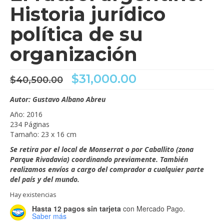
Historia jurídico
política de su
organización
El
El
$
31,000.00
$
40,500.00
precio
precio
original
actual
Autor: Gustavo Albano Abreu
era:
es:
Año: 2016
$40,500.00.
$31,000.00.
234 Páginas
Tamaño: 23 x 16 cm
Se retira por el local de Monserrat o por Caballito (zona
Parque Rivadavia) coordinando previamente. También
realizamos envíos a cargo del comprador a cualquier parte
del país y del mundo.
Hay existencias
Hasta 12 pagos sin tarjeta
con Mercado Pago.
Saber más