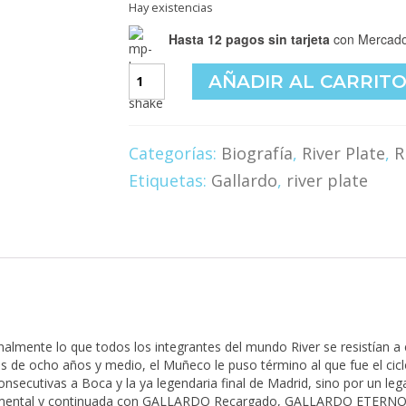
Hay existencias
Hasta 12 pagos sin tarjeta
con Mercado
Gallardo
AÑADIR AL CARRIT
eterno
cantidad
Categorías:
Biografía
,
River Plate
,
R
Etiquetas:
Gallardo
,
river plate
nalmente lo que todos los integrantes del mundo River se resistían a
és de ocho años y medio, el Muñeco le puso término al que fue el cicl
consecutivas a Boca y la ya legendaria final de Madrid, sino por un le
ental y continuada con GALLARDO Recargado, GALLARDO ETERNO rec