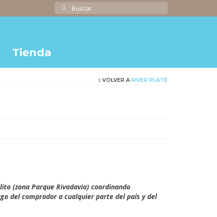
Buscar
por:
Tienda
VOLVER A
RIVER PLATE
o
cio
ual
,000.00.
llito (zona Parque Rivadavia) coordinando
o del comprador a cualquier parte del país y del