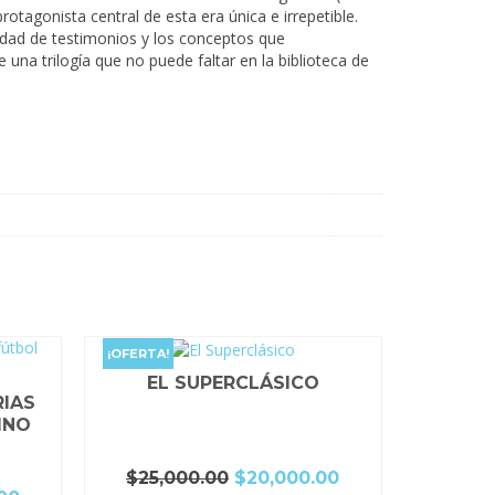
otagonista central de esta era única e irrepetible.
idad de testimonios y los conceptos que
na trilogía que no puede faltar en la biblioteca de
¡OFERTA!
EL SUPERCLÁSICO
RIAS
INO
El
El
$
25,000.00
$
20,000.00