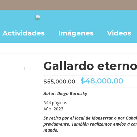
Actividades
Imágenes
Videos
Gallardo etern
El
El
$
48,000.00
$
55,000.00
precio
pre
original
act
Autor: Diego Borinsky
era:
es:
544 páginas
$55,000.00.
$48
Año: 2023
Se retira por el local de Monserrat o por Caba
previamente. También realizamos envíos a carg
mundo.