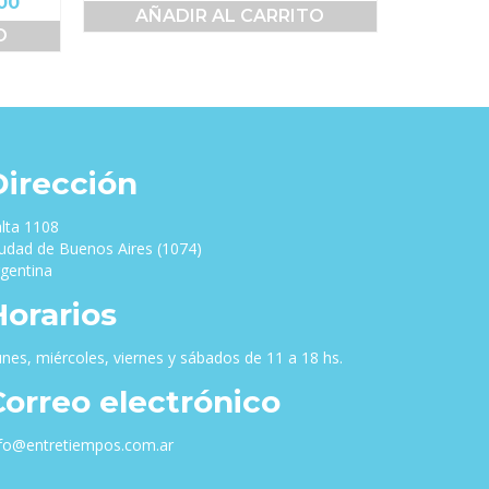
El
00
precio
precio
AÑADIR AL CARRITO
precio
original
actual
O
actual
era:
es:
es:
$25,000.00.
$20,000.00.
00.
$59,999.00.
Dirección
lta 1108
udad de Buenos Aires (1074)
gentina
Horarios
nes, miércoles, viernes y sábados de 11 a 18 hs.
Correo electrónico
nfo@entretiempos.com.ar