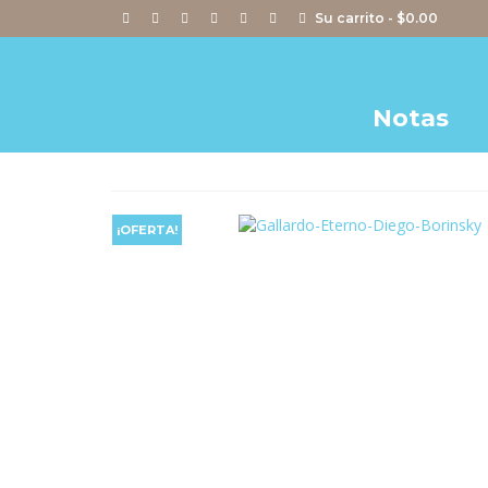
Su carrito
-
$
0.00
Notas
¡OFERTA!