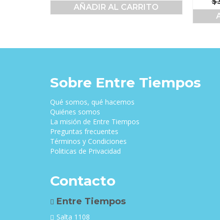
$
precio
precio
AÑADIR AL CARRITO
original
actual
era:
es:
$35,000.00.
$33,000.00.
Sobre Entre Tiempos
Qué somos, qué hacemos
Quiénes somos
La misión de Entre Tiempos
Preguntas frecuentes
Términos y Condiciones
Politicas de Privacidad
Contacto
Entre Tiempos
Salta 1108