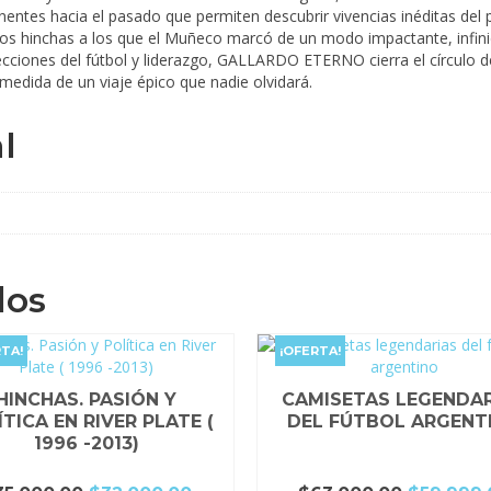
ntes hacia el pasado que permiten descubrir vivencias inéditas del pr
e los hinchas a los que el Muñeco marcó de un modo impactante, infin
ciones del fútbol y liderazgo, GALLARDO ETERNO cierra el círculo de u
 medida de un viaje épico que nadie olvidará.
l
dos
TA!
¡OFERTA!
HINCHAS. PASIÓN Y
CAMISETAS LEGENDA
TICA EN RIVER PLATE (
DEL FÚTBOL ARGENT
1996 -2013)