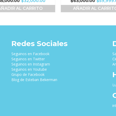
El
El
El
35,000.00
$
32,000.00
$
63,000.00
$
59,999.
precio
precio
precio
AÑADIR AL CARRITO
AÑADIR AL CARRIT
original
actual
original
era:
es:
era:
$35,000.00.
$32,000.00.
$63,000.
Redes Sociales
Seguinos en Facebook
Sa
Seguinos en Twitter
Ci
Seguinos en Instagram
Ar
Seguinos en Youtube
Grupo de Facebook
Blog de Esteban Bekerman
Lu
i