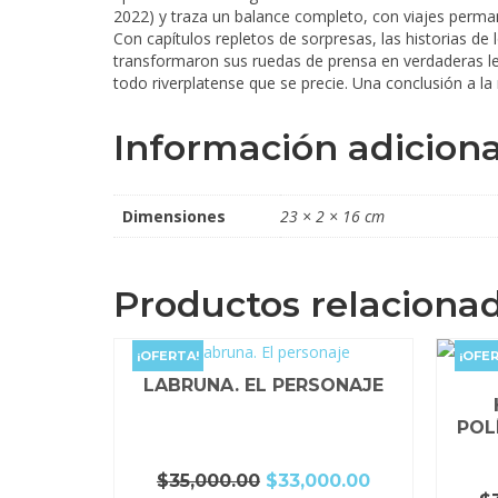
2022) y traza un balance completo, con viajes permane
Con capítulos repletos de sorpresas, las historias d
transformaron sus ruedas de prensa en verdaderas lec
todo riverplatense que se precie. Una conclusión a la
Información adiciona
Dimensiones
23 × 2 × 16 cm
Productos relaciona
¡OFERTA!
¡OFER
LABRUNA. EL PERSONAJE
POLÍ
El
El
$
35,000.00
$
33,000.00