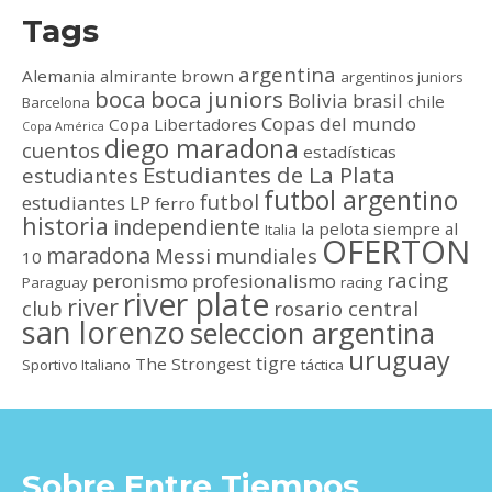
Tags
argentina
Alemania
almirante brown
argentinos juniors
boca
boca juniors
Bolivia
brasil
chile
Barcelona
Copas del mundo
Copa Libertadores
Copa América
diego maradona
cuentos
estadísticas
Estudiantes de La Plata
estudiantes
futbol argentino
futbol
estudiantes LP
ferro
historia
independiente
la pelota siempre al
Italia
OFERTON
maradona
Messi
mundiales
10
racing
peronismo
profesionalismo
Paraguay
racing
river plate
river
club
rosario central
san lorenzo
seleccion argentina
uruguay
tigre
The Strongest
Sportivo Italiano
táctica
Sobre Entre Tiempos