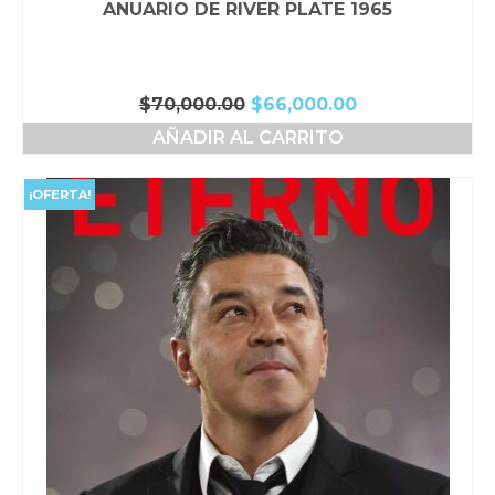
ANUARIO DE RIVER PLATE 1965
El
El
$
70,000.00
$
66,000.00
precio
precio
AÑADIR AL CARRITO
original
actual
era:
es:
$70,000.00.
$66,000.00.
¡OFERTA!