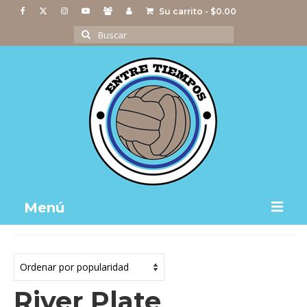
Su carrito
-
$
0.00
Buscar
por:
Menú
Notas
Actividades
River Plate
Imágenes