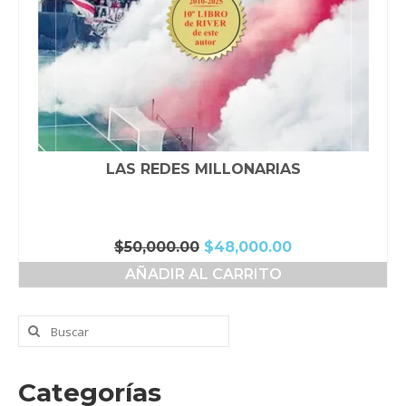
LAS REDES MILLONARIAS
El
El
$
50,000.00
$
48,000.00
precio
precio
AÑADIR AL CARRITO
original
actual
era:
es:
$50,000.00.
$48,000.00.
Buscar
por:
Categorías