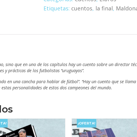
y
Etiquetas:
cuentos
,
la final
,
Maldon
otras
historias
de
fútbol
cantidad
ino, sino que en uno de los capítulos hay un cuento sobre un director téc
y prácticas de los futbolistas ‘‘uruguayos’’.
do en una cancha para hablar de fútbol’’. ‘‘Hay un cuento que se llama 
 de estas personalidades de estos dos campeones del mundo.
dos
TA!
¡OFERTA!