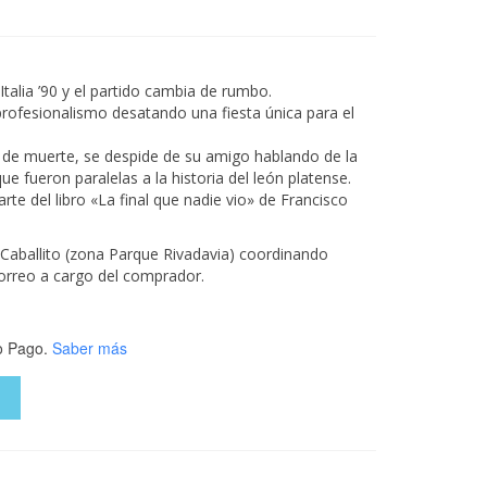
o
l
Italia ’90 y el partido cambia de rumbo.
.00.
rofesionalismo desatando una fiesta única para el
o de muerte, se despide de su amigo hablando de la
e fueron paralelas a la historia del león platense.
te del libro «La final que nadie vio» de Francisco
r Caballito (zona Parque Rivadavia) coordinando
orreo a cargo del comprador.
 Pago.
Saber más
O