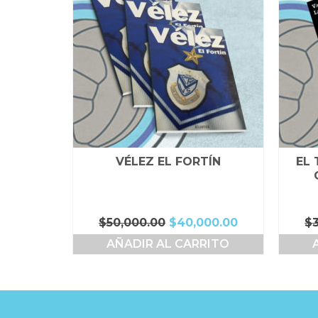
VÉLEZ EL FORTÍN
EL 
El
El
$
50,000.00
$
40,000.00
$
precio
precio
AÑADIR AL CARRITO
original
actual
era:
es:
$50,000.00.
$40,000.00.