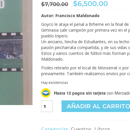
El
El
$
6,500.00
$
7,700.00
precio
preci
original
actua
Autor: Francisco Maldonado
era:
es:
Goyco le ataja el penal a Brheme en la final de 
$7,700.00.
$6,500
Gimnasia sale campeón por primera vez en el p
pueblo tripero.
Un anciano, hincha de Estudiantes, en su lech
pasión pincharrata compartida, y de sus vidas qu
Estos y varios cuentos de fútbol más forman par
Maldonado.
Podes retirarlo por el local de Monserrat o po
previamente. También realizamos envíos por c
Hay existencias
Hasta 12 pagos sin tarjeta
con Mercado
La
AÑADIR AL CARRIT
final
que
nadie
vio
Categorías:
Cuentos
,
Libros