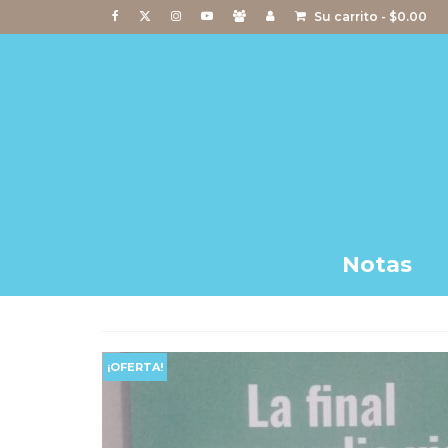
Su carrito
-
$
0.00
Notas
¡OFERTA!