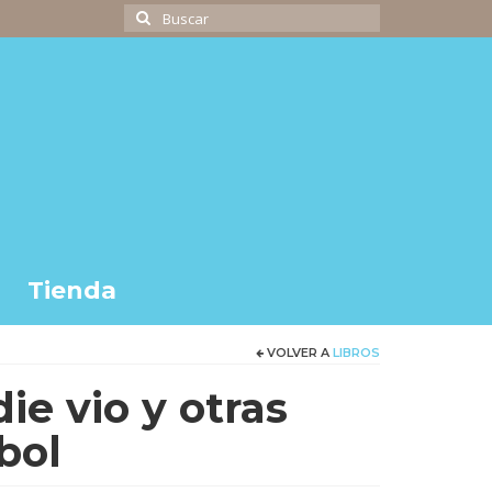
Buscar
por:
Tienda
VOLVER A
LIBROS
ie vio y otras
bol