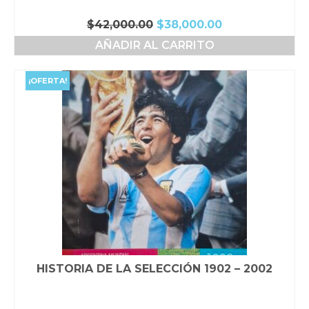
El
El
$
42,000.00
$
38,000.00
precio
precio
AÑADIR AL CARRITO
original
actual
era:
es:
$42,000.00.
$38,000.00.
¡OFERTA!
HISTORIA DE LA SELECCIÓN 1902 – 2002