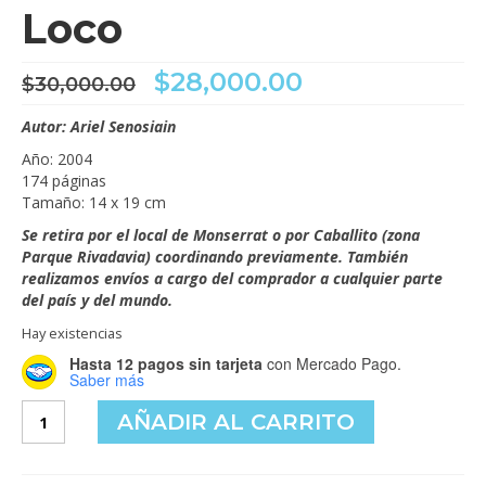
Loco
Videos
El
El
$
28,000.00
Tienda
$
30,000.00
precio
precio
original
actual
Autor: Ariel Senosiain
era:
es:
Año: 2004
$30,000.00.
$28,000.00.
174 páginas
Tamaño: 14 x 19 cm
Se retira por el local de Monserrat o por Caballito (zona
Parque Rivadavia) coordinando previamente. También
realizamos envíos a cargo del comprador a cualquier parte
del país y del mundo.
Hay existencias
Hasta 12 pagos sin tarjeta
con Mercado Pago.
Saber más
Lo
AÑADIR AL CARRITO
suficientemente
Loco
cantidad