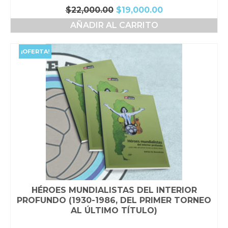
El
El
$
22,000.00
$
19,000.00
precio
precio
AÑADIR AL CARRITO
original
actual
era:
es:
$22,000.00.
$19,000.00.
¡OFERTA!
HÉROES MUNDIALISTAS DEL INTERIOR
PROFUNDO (1930-1986, DEL PRIMER TORNEO
AL ÚLTIMO TÍTULO)