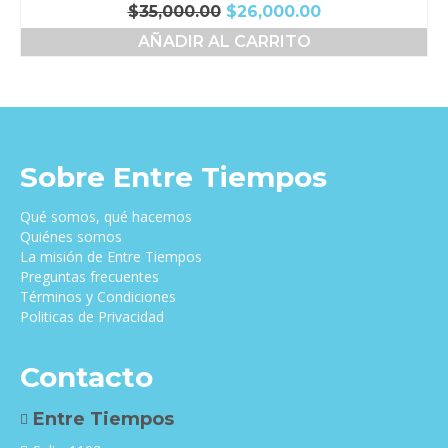
El
El
$
35,000.00
$
26,000.00
precio
precio
AÑADIR AL CARRITO
original
actual
era:
es:
$35,000.00.
$26,000.00.
Sobre Entre Tiempos
Qué somos, qué hacemos
Quiénes somos
La misión de Entre Tiempos
Preguntas frecuentes
Términos y Condiciones
Politicas de Privacidad
Contacto
Entre Tiempos