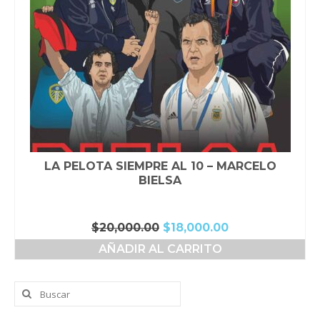
LA PELOTA SIEMPRE AL 10 – MARCELO
BIELSA
El
El
$
20,000.00
$
18,000.00
precio
precio
AÑADIR AL CARRITO
original
actual
era:
es:
$20,000.00.
$18,000.00.
Buscar
por: