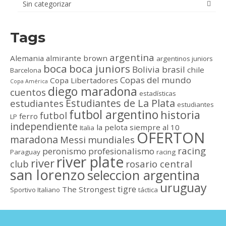
Sin categorizar
Tags
argentina
Alemania
almirante brown
argentinos juniors
boca
boca juniors
Bolivia
brasil
chile
Barcelona
Copas del mundo
Copa Libertadores
Copa América
diego maradona
cuentos
estadísticas
Estudiantes de La Plata
estudiantes
estudiantes
futbol argentino
historia
futbol
ferro
LP
independiente
la pelota siempre al 10
Italia
OFERTON
maradona
Messi
mundiales
racing
peronismo
profesionalismo
Paraguay
racing
river plate
river
club
rosario central
san lorenzo
seleccion argentina
uruguay
tigre
The Strongest
Sportivo Italiano
táctica