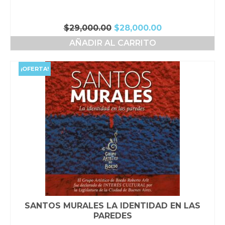
El
El
$
29,000.00
$
28,000.00
precio
precio
AÑADIR AL CARRITO
original
actual
era:
es:
$29,000.00.
$28,000.00.
¡OFERTA!
SANTOS MURALES LA IDENTIDAD EN LAS
PAREDES