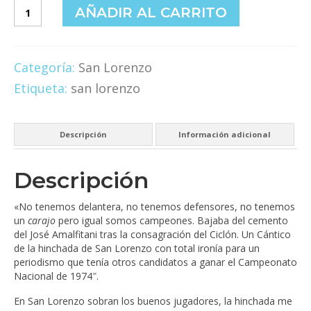
San
AÑADIR AL CARRITO
Lorenzo
campeón
Nacional
1974
Categoría:
San Lorenzo
cantidad
Etiqueta:
san lorenzo
Descripción
Información adicional
Descripción
«No tenemos delantera, no tenemos defensores, no tenemos
un
carajo
pero igual somos campeones. Bajaba del cemento
del José Amalfitani tras la consagración del Ciclón. Un Cántico
de la hinchada de San Lorenzo con total ironía para un
periodismo que tenía otros candidatos a ganar el Campeonato
Nacional de 1974″.
En San Lorenzo sobran los buenos jugadores, la hinchada me