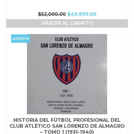
El
El
$
52,000.00
$
49,999.00
precio
precio
AÑADIR AL CARRITO
original
actual
era:
es:
$52,000.00.
$49,999.00.
¡OFERTA!
HISTORIA DEL FÚTBOL PROFESIONAL DEL
CLUB ATLÉTICO SAN LORENZO DE ALMAGRO
– TOMO 1 (1931-1940)