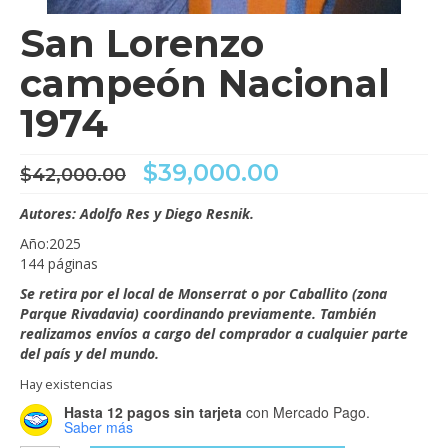
San Lorenzo
campeón Nacional
1974
El
El
$
39,000.00
$
42,000.00
precio
precio
original
actual
Autores: Adolfo Res y Diego Resnik.
era:
es:
Año:2025
$42,000.00.
$39,000.00.
144 páginas
Se retira por el local de Monserrat o por Caballito (zona
Parque Rivadavia) coordinando previamente. También
realizamos envíos a cargo del comprador a cualquier parte
del país y del mundo.
Hay existencias
Hasta 12 pagos sin tarjeta
con Mercado Pago.
Saber más