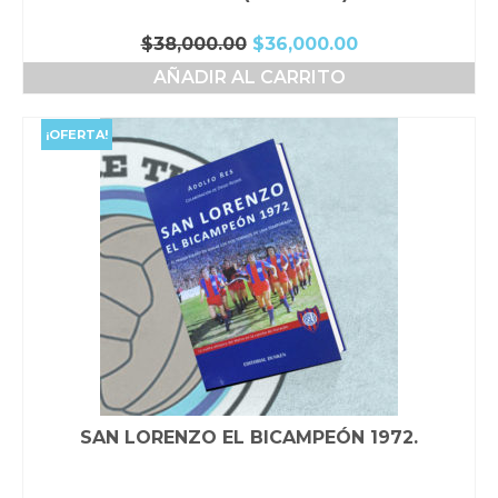
El
El
$
38,000.00
$
36,000.00
precio
precio
AÑADIR AL CARRITO
original
actual
era:
es:
$38,000.00.
$36,000.00.
¡OFERTA!
SAN LORENZO EL BICAMPEÓN 1972.