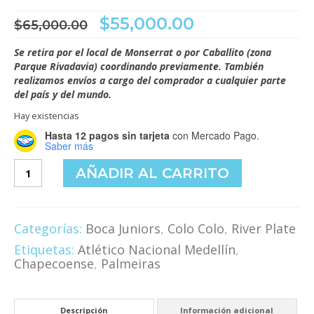
El
El
$
55,000.00
$
65,000.00
precio
precio
original
actual
Se retira por el local de Monserrat o por Caballito (zona
era:
es:
Parque Rivadavia) coordinando previamente. También
$65,000.00.
$55,000.00.
realizamos envíos a cargo del comprador a cualquier parte
del país y del mundo.
Hay existencias
Hasta 12 pagos sin tarjeta
con Mercado Pago.
Saber más
Álbum
AÑADIR AL CARRITO
FIFA
365
2018
The
Categorías:
Boca Juniors
,
Colo Colo
,
River Plate
Golden
Etiquetas:
Atlético Nacional Medellín
,
World
Chapecoense
,
Palmeiras
of
Football
cantidad
Descripción
Información adicional