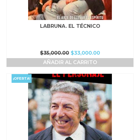
LABRUNA. EL TÉCNICO
El
El
$
35,000.00
$
33,000.00
precio
precio
AÑADIR AL CARRITO
original
actual
era:
es:
$35,000.00.
$33,000.00.
¡OFERTA!