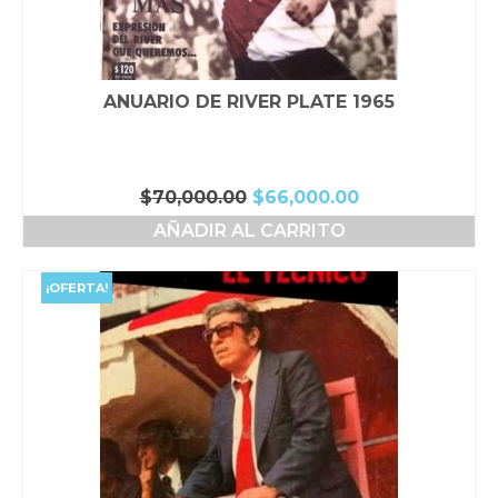
ANUARIO DE RIVER PLATE 1965
El
El
$
70,000.00
$
66,000.00
precio
precio
AÑADIR AL CARRITO
original
actual
era:
es:
$70,000.00.
$66,000.00.
¡OFERTA!