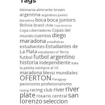
Tags
Alemania
almirante brown
argentina
argentinos juniors
boca
boca juniors
Barcelona
Bolivia
brasil
chile
Copa América
Copas del
Copa Libertadores
diego
cuentos
mundo
maradona
estadísticas
Estudiantes de
estudiantes
La Plata
ferro
estudiantes LP
futbol argentino
futbol
historia
independiente
Italia
la pelota siempre al 10
maradona
Messi
mundiales
OFERTON
Paraguay
peronismo
profesionalismo
river
river
racing club
racing
plate
san
rosario central
lorenzo
seleccion