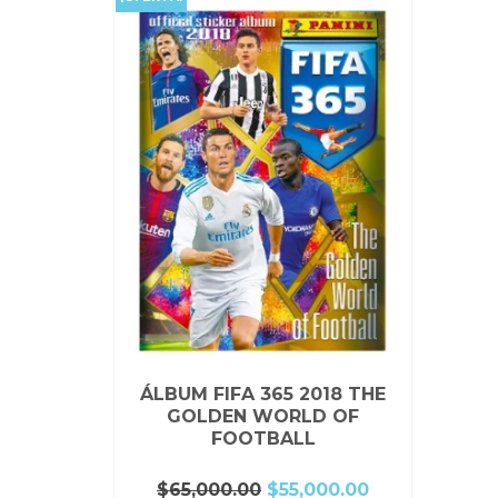
ÁLBUM FIFA 365 2018 THE
GOLDEN WORLD OF
FOOTBALL
El
El
$
65,000.00
$
55,000.00