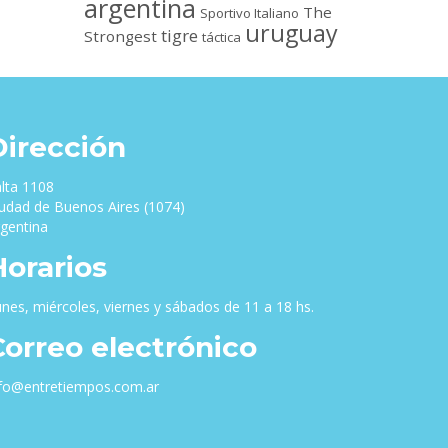
argentina
The
Sportivo Italiano
uruguay
tigre
Strongest
táctica
Dirección
lta 1108
udad de Buenos Aires (1074)
gentina
Horarios
nes, miércoles, viernes y sábados de 11 a 18 hs.
Correo electrónico
nfo@entretiempos.com.ar