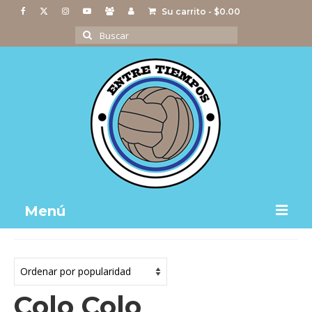
Su carrito
-
$
0.00
Buscar
por:
Menú
Notas
Actividades
Colo Colo
Imágenes