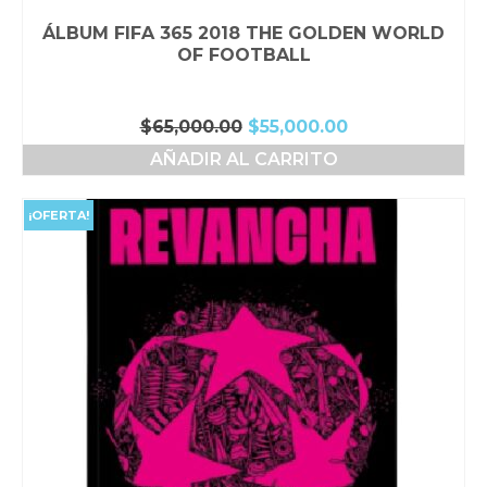
ÁLBUM FIFA 365 2018 THE GOLDEN WORLD
OF FOOTBALL
El
El
$
65,000.00
$
55,000.00
precio
precio
AÑADIR AL CARRITO
original
actual
era:
es:
$65,000.00.
$55,000.00.
¡OFERTA!