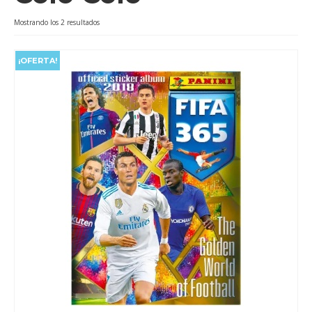
Videos
Ordenado
Mostrando los 2 resultados
por
Tienda
popularidad
¡OFERTA!