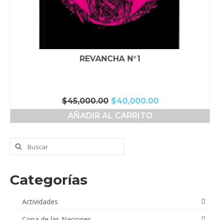
REVANCHA N°1
El
El
$
45,000.00
$
40,000.00
precio
precio
AÑADIR AL CARRITO
original
actual
era:
es:
$45,000.00.
$40,000.00.
Buscar
por:
Categorías
Actividades
Copa de las Naciones