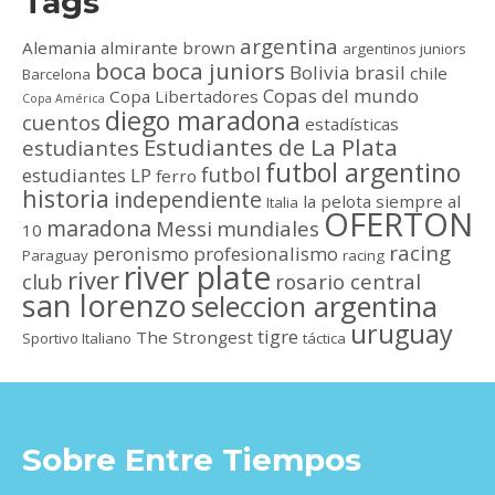
Tags
argentina
Alemania
almirante brown
argentinos juniors
boca
boca juniors
Bolivia
brasil
chile
Barcelona
Copas del mundo
Copa Libertadores
Copa América
diego maradona
cuentos
estadísticas
Estudiantes de La Plata
estudiantes
futbol argentino
futbol
estudiantes LP
ferro
historia
independiente
la pelota siempre al
Italia
OFERTON
maradona
Messi
mundiales
10
racing
peronismo
profesionalismo
Paraguay
racing
river plate
river
club
rosario central
san lorenzo
seleccion argentina
uruguay
tigre
The Strongest
Sportivo Italiano
táctica
Sobre Entre Tiempos