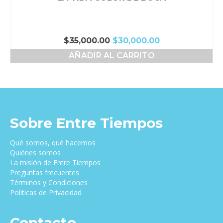
El
El
$
35,000.00
$
30,000.00
precio
precio
AÑADIR AL CARRITO
original
actual
era:
es:
$35,000.00.
$30,000.00.
Sobre Entre Tiempos
Qué somos, qué hacemos
Quiénes somos
La misión de Entre Tiempos
Preguntas frecuentes
Términos y Condiciones
Politicas de Privacidad
Contacto