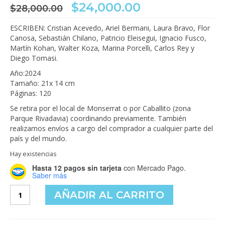
El
El
$
24,000.00
$
28,000.00
precio
precio
original
actual
ESCRIBEN: Cristian Acevedo, Ariel Bermani, Laura Bravo, Flor
era:
es:
Canosa, Sebastián Chilano, Patricio Eleisegui, Ignacio Fusco,
$28,000.00.
$24,000.00.
Martín Kohan, Walter Koza, Marina Porcelli, Carlos Rey y
Diego Tomasi.
Año:2024
Tamaño: 21x 14 cm
Páginas: 120
Se retira por el local de Monserrat o por Caballito (zona
Parque Rivadavia) coordinando previamente. También
realizamos envíos a cargo del comprador a cualquier parte del
país y del mundo.
Hay existencias
Hasta 12 pagos sin tarjeta
con Mercado Pago.
Saber más
Apóstoles
AÑADIR AL CARRITO
de
Román
cantidad