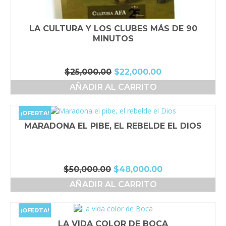
LA CULTURA Y LOS CLUBES MÁS DE 90
MINUTOS
El
El
$
25,000.00
$
22,000.00
precio
precio
AÑADIR AL CARRITO
original
actual
era:
es:
$25,000.00.
$22,000.00.
¡OFERTA!
MARADONA EL PIBE, EL REBELDE EL DIOS
El
El
$
50,000.00
$
48,000.00
precio
precio
AÑADIR AL CARRITO
original
actual
era:
es:
$50,000.00.
$48,000.00.
¡OFERTA!
LA VIDA COLOR DE BOCA