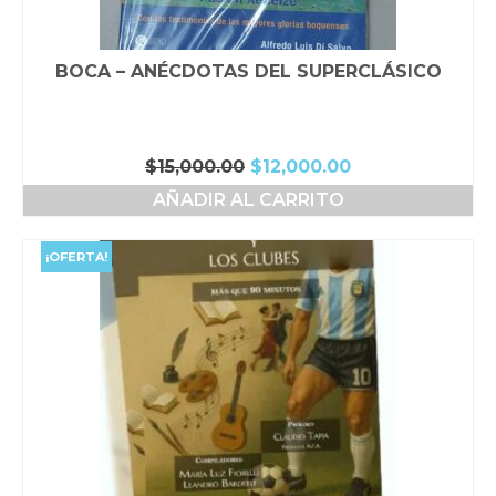
BOCA – ANÉCDOTAS DEL SUPERCLÁSICO
El
El
$
15,000.00
$
12,000.00
precio
precio
AÑADIR AL CARRITO
original
actual
era:
es:
$15,000.00.
$12,000.00.
¡OFERTA!