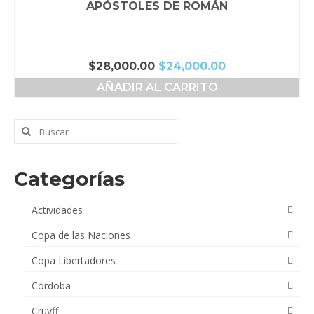
APÓSTOLES DE ROMÁN
El
El
$
28,000.00
$
24,000.00
precio
precio
AÑADIR AL CARRITO
original
actual
era:
es:
$28,000.00.
$24,000.00.
Buscar
por:
Categorías
Actividades
Copa de las Naciones
Copa Libertadores
Córdoba
Cruyff