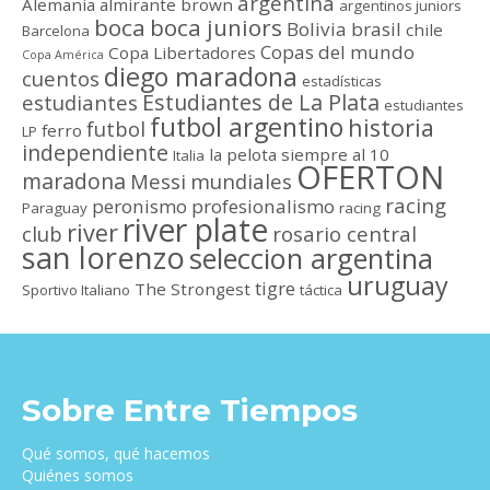
argentina
Alemania
almirante brown
argentinos juniors
boca
boca juniors
Bolivia
brasil
chile
Barcelona
Copas del mundo
Copa Libertadores
Copa América
diego maradona
cuentos
estadísticas
Estudiantes de La Plata
estudiantes
estudiantes
futbol argentino
historia
futbol
ferro
LP
independiente
la pelota siempre al 10
Italia
OFERTON
maradona
Messi
mundiales
racing
peronismo
profesionalismo
Paraguay
racing
river plate
river
club
rosario central
san lorenzo
seleccion argentina
uruguay
tigre
The Strongest
Sportivo Italiano
táctica
Sobre Entre Tiempos
Qué somos, qué hacemos
Quiénes somos